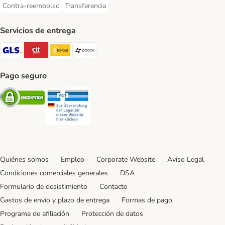
Contra-reembolso
Transferencia
Contra-reembolso Payment Method
Transferencia Payment Method
Servicios de entrega
GLS Shipping Method
CTTExpress Shipping Method
InPost Shipping Method
paack Shipping Method
Pago seguro
Security
Security
Quiénes somos
Empleo
Corporate Website
Aviso Legal
Condiciones comerciales generales
DSA
Formulario de desistimiento
Contacto
Gastos de envío y plazo de entrega
Formas de pago
Programa de afiliación
Protección de datos