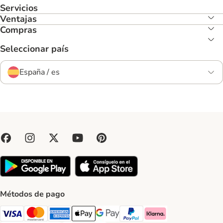
Servicios
Ventajas
Compras
Seleccionar país
España / es
Métodos de pago
Visa Payment Method
Mastercard Payment Method
American Express Payment Method
Apple Pay Payment Method
Google Pay Payment Method
PayPal Payment Method
Klarna Payment Method