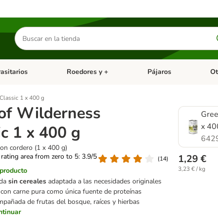
Buscar
productos
asitarios
Roedores y +
Pájaros
Ot
tegoria abierto: Dieta Vet.
Menú de categoria abierto: Antiparasitarios
Menú de categoria abierto
Menú 
Classic 1 x 400 g
of Wilderness
Gree
x 40
ic 1 x 400 g
642
on cordero (1 x 400 g)
 rating area from zero to 5: 3.9/5
1,29 €
(
14
)
3,23 € / kg
 producto
eda
sin cereales
adaptada a las necesidades originales
, con carne pura como única fuente de proteínas
mpañada de frutas del bosque, raíces y hierbas
ntinuar