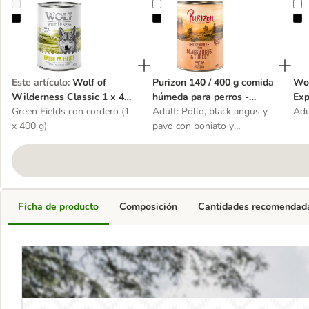
Wolf of Wilderness Classic 1 x 400 g
Purizon 140 / 400 g comida húmed
W
Este artículo
:
Wolf of
Purizon 140 / 400 g comida
Wol
Wilderness Classic 1 x 400
húmeda para perros -
Exp
g
Green Fields con cordero (1
Oferta de prueba
Adult: Pollo, black angus y
400
Adu
x 400 g)
pavo con boniato y
arándanos - 1 x 400 g
Ficha de producto
Composición
Cantidades recomendad