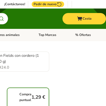
¡Contáctanos!
Pedir de nuevo
Cesta
ros animales
Top Marcas
% Ofertas
: Roedores y +
de categoria abierto: Pájaros
Menú de categoria abierto: Otros animales
Menú de categoria abie
n Fields con cordero (1
0 g)
924.0
Compra
1,29 €
puntual