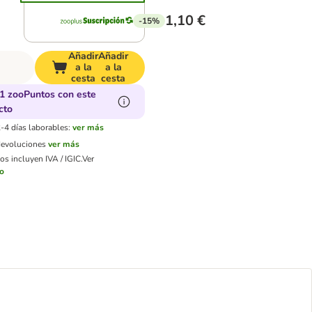
1,10 €
-15%
Añadir
Añadir
a la
a la
cesta
cesta
1 zooPuntos con este
cto
-4 días laborables:
ver más
devoluciones
ver más
os incluyen IVA / IGIC.
Ver
ío