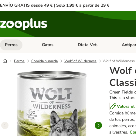
ENVÍO GRATIS desde 49 € | Solo 1,99 € a partir de 29 €
Perros
Gatos
Dieta Vet.
Antipar
Menú de categoria abierto: Perros
Menú de categoria abierto: Gatos
Menú de ca
Perros
Comida húmeda
Wolf of Wilderness
Wolf of Wilderness 
Wolf 
Class
Green Fields c
This is a stars
Valora el
Comida húm
de los perros
animales, aco
silvestres.
Co