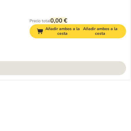
0,00 €
Precio total
Añadir ambos a la
Añadir ambos a la
cesta
cesta