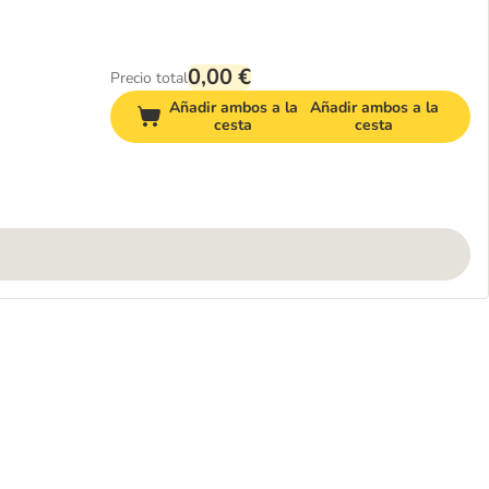
0,00 €
Precio total
Añadir ambos a la
Añadir ambos a la
cesta
cesta