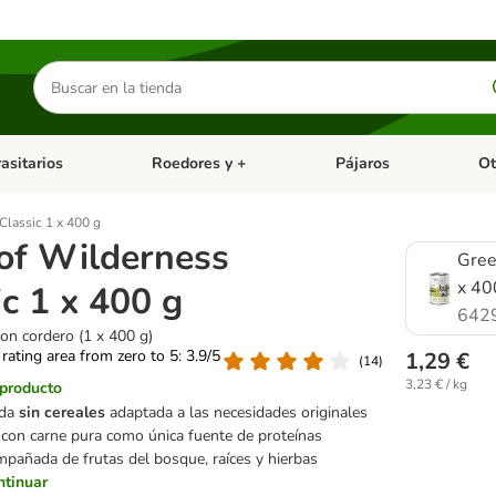
Buscar
productos
asitarios
Roedores y +
Pájaros
Ot
tegoria abierto: Dieta Vet.
Menú de categoria abierto: Antiparasitarios
Menú de categoria abierto
Menú 
Classic 1 x 400 g
of Wilderness
Gree
x 40
ic 1 x 400 g
642
on cordero (1 x 400 g)
 rating area from zero to 5: 3.9/5
1,29 €
(
14
)
3,23 € / kg
 producto
eda
sin cereales
adaptada a las necesidades originales
, con carne pura como única fuente de proteínas
mpañada de frutas del bosque, raíces y hierbas
ntinuar