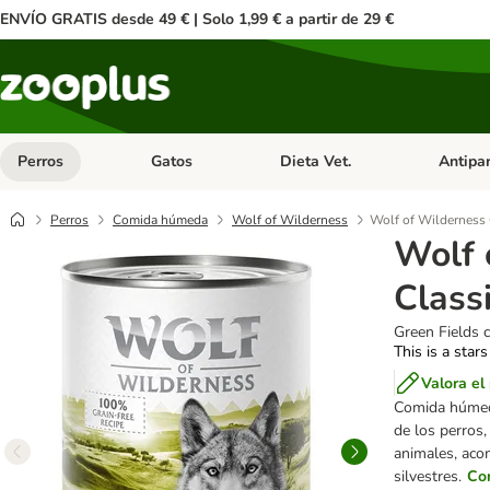
ENVÍO GRATIS desde 49 € | Solo 1,99 € a partir de 29 €
Perros
Gatos
Dieta Vet.
Antipar
Menú de categoria abierto: Perros
Menú de categoria abierto: Gatos
Menú de ca
Perros
Comida húmeda
Wolf of Wilderness
Wolf of Wilderness 
Wolf 
Class
Green Fields c
This is a stars
Valora el
Comida húm
de los perros
animales, aco
silvestres.
Co