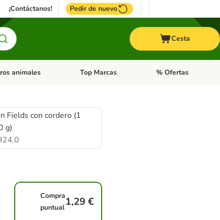
¡Contáctanos!
Pedir de nuevo
Cesta
ros animales
Top Marcas
% Ofertas
: Roedores y +
de categoria abierto: Pájaros
Menú de categoria abierto: Otros animales
Menú de categoria abie
n Fields con cordero (1
0 g)
924.0
Compra
1,29 €
puntual