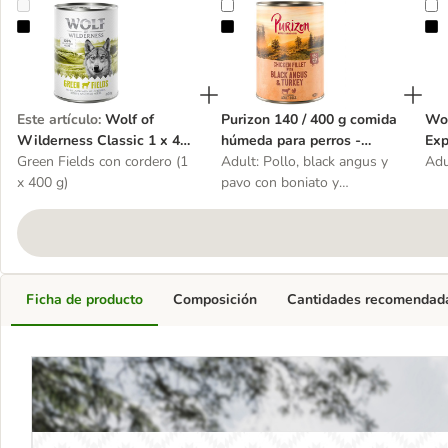
Wolf of Wilderness Classic 1 x 400 g
Purizon 140 / 400 g comida húmed
W
Este artículo
:
Wolf of
Purizon 140 / 400 g comida
Wol
Wilderness Classic 1 x 400
húmeda para perros -
Exp
g
Green Fields con cordero (1
Oferta de prueba
Adult: Pollo, black angus y
400
Adu
x 400 g)
pavo con boniato y
arándanos - 1 x 400 g
Ficha de producto
Composición
Cantidades recomendad