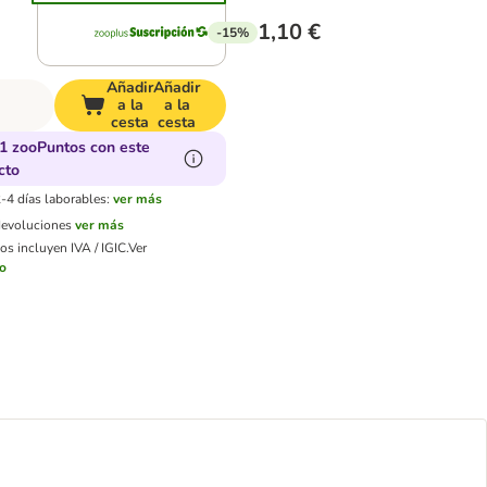
1,10 €
-15%
Añadir
Añadir
a la
a la
cesta
cesta
1 zooPuntos con este
cto
-4 días laborables:
ver más
devoluciones
ver más
os incluyen IVA / IGIC.
Ver
ío