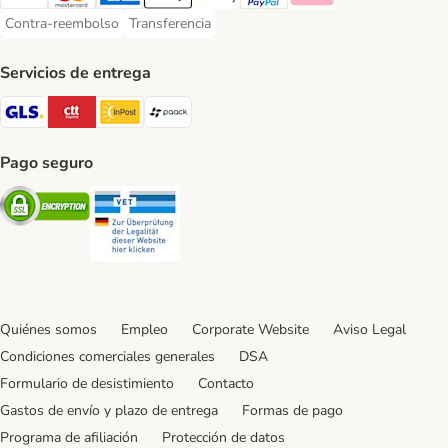
Visa Payment Method
Mastercard Payment Method
American Express Payment Method
Apple Pay Payment Method
Google Pay Payment Method
PayPal Payment Method
Klarna Payment Method
Contra-reembolso
Transferencia
Contra-reembolso Payment Method
Transferencia Payment Method
Servicios de entrega
GLS Shipping Method
CTTExpress Shipping Method
InPost Shipping Method
paack Shipping Method
Pago seguro
Security
Security
Quiénes somos
Empleo
Corporate Website
Aviso Legal
Condiciones comerciales generales
DSA
Formulario de desistimiento
Contacto
Gastos de envío y plazo de entrega
Formas de pago
Programa de afiliación
Protección de datos