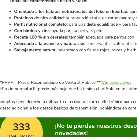
Todas las características de un vistazo:
Orientado a los hábitos nutricionales del lobo en libertad:
par
Proteínas de alta calidad:
la proporción total de carne magra y
Perfil nutricional completo:
para una dieta equilibrada y para f
Con biotina y zinc:
ayuda para la piel y el pelo
Receta 100 % sin cereales:
también adecuada para perros con in
Adecuado a la especie y natural:
sin conservantes, colorantes n
Salvajemente natural:
aderezado con frutos rojos, raíces y hierb
*PRVP = Precio Recomendado de Venta al Público **
Ver condiciones
*Precio normal = El precio más bajo que ha tenido el artículo en los úti
zooplus tiene derecho a utilizar tu dirección de correo electrónico para 
gasto adicional a los gastos básicos de transmisión, poniéndote en cont
333
¡No te pierdas nuestros des
novedades!
zooPuntos por