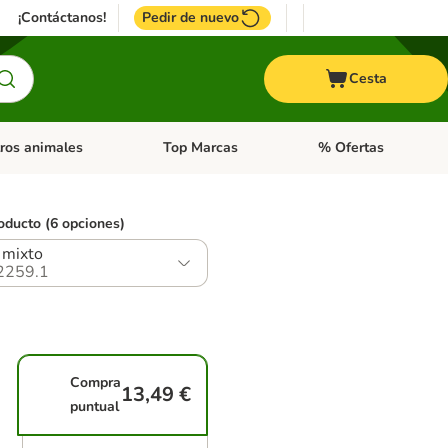
¡Contáctanos!
Pedir de nuevo
Cesta
ros animales
Top Marcas
% Ofertas
: Roedores y +
de categoria abierto: Pájaros
Menú de categoria abierto: Otros animales
Menú de categoria abie
oducto (6 opciones)
 mixto
2259.1
Compra
13,49 €
puntual