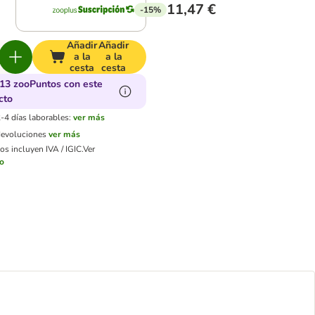
11,47 €
-15%
Añadir
Añadir
a la
a la
cesta
cesta
13 zooPuntos con este
cto
-4 días laborables:
ver más
devoluciones
ver más
os incluyen IVA / IGIC.
Ver
ío