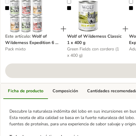
Wolf of Wilderness Expedition 6 x 400 g
Wolf of Wilderness Classic 1 x 40
W
Este artículo
:
Wolf of
Wolf of Wilderness Classic
Wol
Wilderness Expedition 6 x
1 x 400 g
Exp
400 g
Pack mixto
Green Fields con cordero (1
400
Adu
x 400 g)
Ficha de producto
Composición
Cantidades recomendad
Descubre la naturaleza indómita del lobo en sus incursiones en bus
Esta receta de alta calidad se basa en la fuerte naturaleza del lobo
fuentes de proteínas, para una experiencia de sabor salvaje y origina