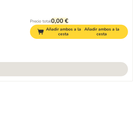
0,00 €
Precio total
Añadir ambos a la
Añadir ambos a la
cesta
cesta