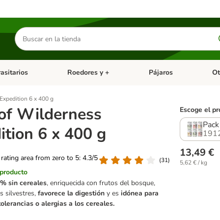
Buscar
productos
asitarios
Roedores y +
Pájaros
Ot
tegoria abierto: Dieta Vet.
Menú de categoria abierto: Antiparasitarios
Menú de categoria abierto
Menú 
Expedition 6 x 400 g
of Wilderness
Escoge el pr
Pack
ition 6 x 400 g
191
13,49 €
 rating area from zero to 5: 4.3/5
(
31
)
5,62 € / kg
 producto
% sin cereales
, enriquecida con frutos del bosque,
as silvestres,
favorece la digestión
y es
idónea para
tolerancias o alergias a los cereales.