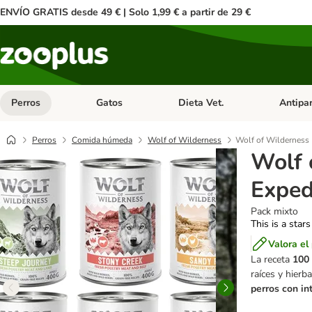
ENVÍO GRATIS desde 49 € | Solo 1,99 € a partir de 29 €
Perros
Gatos
Dieta Vet.
Antipar
Menú de categoria abierto: Perros
Menú de categoria abierto: Gatos
Menú de ca
Perros
Comida húmeda
Wolf of Wilderness
Wolf of Wilderness 
Wolf 
Exped
Pack mixto
This is a stars
Valora el
La receta
100 
raíces y hierb
perros con in