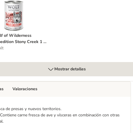
0 g
olf of Wilderness Expedition Stony Creek 1 x 400 g
f of Wilderness
edition Stony Creek 1 x
 g
lt
Mostrar detalles
as
Valoraciones
ca de presas y nuevos territorios.
. Contiene carne fresca de ave y vísceras en combinación con otras
l.