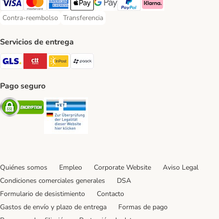
Visa Payment Method
Mastercard Payment Method
American Express Payment Method
Apple Pay Payment Method
Google Pay Payment Method
PayPal Payment Method
Klarna Payment Method
Contra-reembolso
Transferencia
Contra-reembolso Payment Method
Transferencia Payment Method
Servicios de entrega
GLS Shipping Method
CTTExpress Shipping Method
InPost Shipping Method
paack Shipping Method
Pago seguro
Security
Security
Quiénes somos
Empleo
Corporate Website
Aviso Legal
Condiciones comerciales generales
DSA
Formulario de desistimiento
Contacto
Gastos de envío y plazo de entrega
Formas de pago