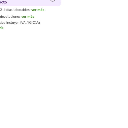
ucto
2-4 días laborables:
ver más
e devoluciones
ver más
ios incluyen IVA / IGIC.
Ver
ío