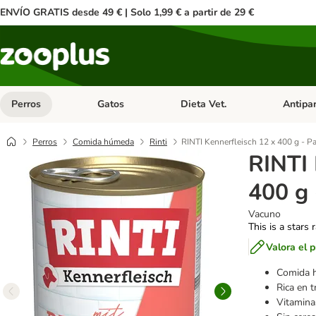
ENVÍO GRATIS desde 49 € | Solo 1,99 € a partir de 29 €
Perros
Gatos
Dieta Vet.
Antipar
Menú de categoria abierto: Perros
Menú de categoria abierto: Gatos
Menú de ca
Perros
Comida húmeda
Rinti
RINTI Kennerfleisch 12 x 400 g - P
RINTI 
400 g 
Vacuno
This is a stars 
Valora el 
Comida h
Rica en t
Vitaminas