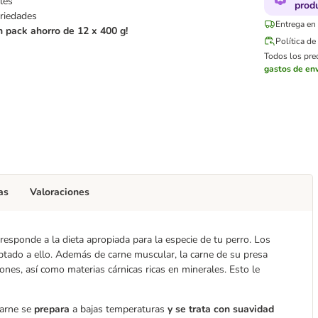
les
prod
ariedades
Entrega en 
n pack ahorro de 12 x 400 g!
Política d
Todos los prec
gastos de env
as
Valoraciones
responde a la dieta apropiada para la especie de tu perro. Los
aptado a ello. Además de carne muscular, la carne de su presa
es, así como materias cárnicas ricas en minerales. Esto le
carne se
prepara
a bajas temperaturas
y se trata con suavidad