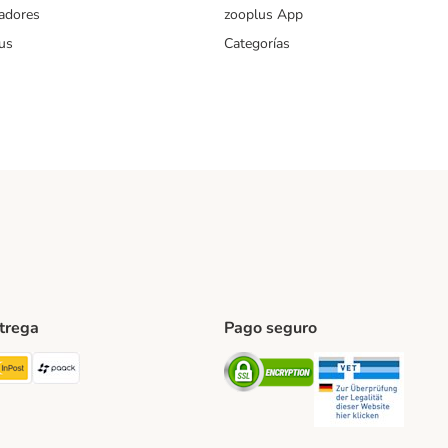
iadores
zooplus App
us
Categorías
ntrega
Pago seguro
ping Method
TExpress Shipping Method
InPost Shipping Method
paack Shipping Method
Security
Securit