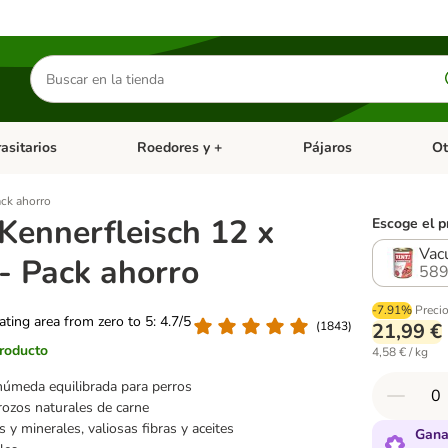
Buscar
productos
asitarios
Roedores y +
Pájaros
Ot
tegoria abierto: Dieta Vet.
Menú de categoria abierto: Antiparasitarios
Menú de categoria abierto
Menú 
ack ahorro
Kennerfleisch 12 x
Escoge el p
Vac
- Pack ahorro
589
-7.91%
Preci
rating area from zero to 5: 4.7/5
(
1843
)
21,99 €
producto
4,58 € / kg
úmeda equilibrada para perros
rozos naturales de carne
 y minerales, valiosas fibras y aceites
Gana