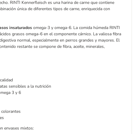
echo. RINTI Kennerfleisch es una harina de carne que contiene
binación única de diferentes tipos de carne, enriquecida con
rasos insaturados
omega-3 y omega-6. La comida húmeda RINTI
y ácidos grasos omega-6 en el componente cárnico. La valiosa fibra
n digestiva normal, especialmente en perros grandes y mayores. El
ontenido restante se compone de fibra, aceite, minerales,
calidad
as sensibles a la nutrición
omega 3 y 6
 colorantes
es
en envases mixtos: