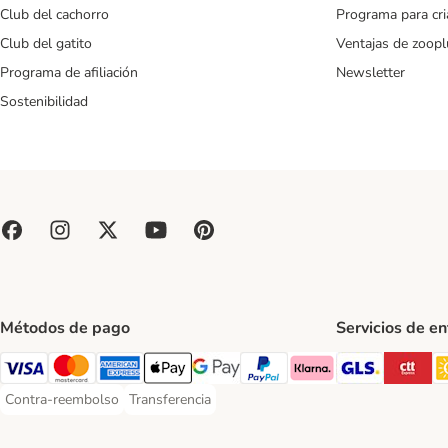
Club del cachorro
Programa para cr
Club del gatito
Ventajas de zoopl
Programa de afiliación
Newsletter
Sostenibilidad
Métodos de pago
Servicios de e
GLS Ship
CT
Visa Payment Method
Mastercard Payment Method
American Express Payment Method
Apple Pay Payment Method
Google Pay Payment Method
PayPal Payment Method
Klarna Payment Method
Contra-reembolso
Transferencia
Contra-reembolso Payment Method
Transferencia Payment Method