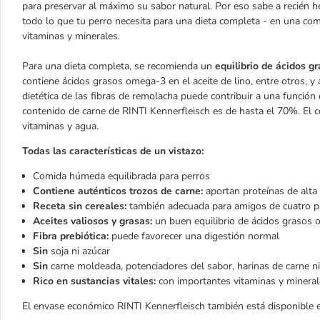
para preservar al máximo su sabor natural. Por eso sabe a recién h
todo lo que tu perro necesita para una dieta completa - en una com
vitaminas y minerales.
Para una dieta completa, se recomienda un
equilibrio de ácidos g
contiene ácidos grasos omega-3 en el aceite de lino, entre otros, 
dietética de las fibras de remolacha puede contribuir a una funció
contenido de carne de RINTI Kennerfleisch es de hasta el 70%. El c
vitaminas y agua.
Todas las características de un vistazo:
Comida húmeda equilibrada para perros
Contiene auténticos trozos de carne:
aportan proteínas de alta 
Receta sin cereales:
también adecuada para amigos de cuatro pat
Aceites valiosos y grasas:
un buen equilibrio de ácidos grasos 
Fibra prebiótica:
puede favorecer una digestión normal
Sin
soja ni azúcar
Sin
carne moldeada, potenciadores del sabor, harinas de carne ni
Rico en sustancias vitales:
con importantes vitaminas y mineral
El envase económico RINTI Kennerfleisch también está disponible 