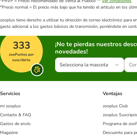
*PRVP = Precio Recomendado de Venta al Público **
Ver condiciones
*Precio normal = El precio más bajo que ha tenido el artículo en los úti
zooplus tiene derecho a utilizar tu dirección de correo electrónico para 
gasto adicional a los gastos básicos de transmisión, poniéndote en cont
333
¡No te pierdas nuestros des
novedades!
zooPuntos por
suscribirte
Selecciona la mascota
Servicios
Ventajas
mi zooplus
zooplus Club
Contacto & FAQ
zooplus Suscripci
Gastos de envío
Programa de zoo
Magazine
Descuento para p