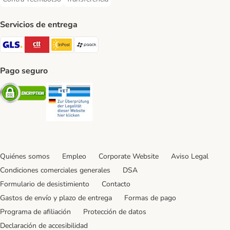
Contra-reembolso Payment Method
Transferencia Payment Method
Servicios de entrega
GLS Shipping Method
CTTExpress Shipping Method
InPost Shipping Method
paack Shipping Method
Pago seguro
Security
Security
Quiénes somos
Empleo
Corporate Website
Aviso Legal
Condiciones comerciales generales
DSA
Formulario de desistimiento
Contacto
Gastos de envío y plazo de entrega
Formas de pago
Programa de afiliación
Protección de datos
Declaración de accesibilidad