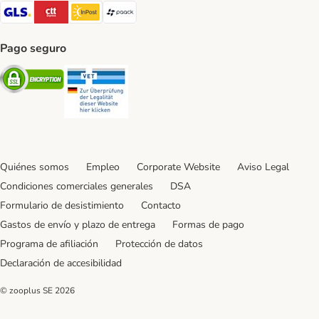
GLS Shipping Method
CTTExpress Shipping Method
InPost Shipping Method
paack Shipping Method
Pago seguro
Security
Security
Quiénes somos
Empleo
Corporate Website
Aviso Legal
Condiciones comerciales generales
DSA
Formulario de desistimiento
Contacto
Gastos de envío y plazo de entrega
Formas de pago
Programa de afiliación
Protección de datos
Declaración de accesibilidad
© zooplus SE
2026