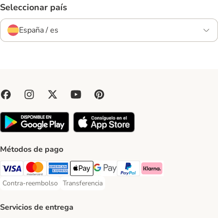
Seleccionar país
España / es
Métodos de pago
Visa Payment Method
Mastercard Payment Method
American Express Payment Method
Apple Pay Payment Method
Google Pay Payment Method
PayPal Payment Method
Klarna Payment Method
Contra-reembolso
Transferencia
Contra-reembolso Payment Method
Transferencia Payment Method
Servicios de entrega