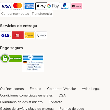
Visa Payment Method
Mastercard Payment Method
American Express Payment Method
Apple Pay Payment Method
Google Pay Payment Method
PayPal Payment Method
Klarna Payment Method
Contra-reembolso
Transferencia
Contra-reembolso Payment Method
Transferencia Payment Method
Servicios de entrega
GLS Shipping Method
CTTExpress Shipping Method
InPost Shipping Method
paack Shipping Method
Pago seguro
Security
Security
Quiénes somos
Empleo
Corporate Website
Aviso Legal
Condiciones comerciales generales
DSA
Formulario de desistimiento
Contacto
Gastos de envío y plazo de entrega
Formas de pago