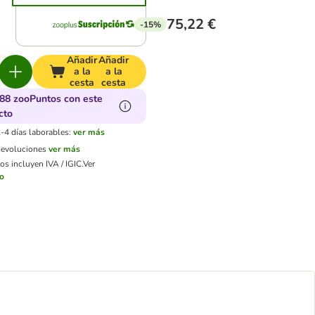
75,22 €
-15%
Añadir
Añadir
a la
a la
cesta
cesta
88 zooPuntos con este
cto
-4 días laborables:
ver más
devoluciones
ver más
os incluyen IVA / IGIC.
Ver
ío