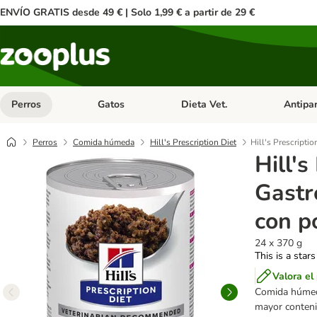
ENVÍO GRATIS desde 49 € | Solo 1,99 € a partir de 29 €
Perros
Gatos
Dieta Vet.
Antipar
Menú de categoria abierto: Perros
Menú de categoria abierto: Gatos
Menú de ca
Perros
Comida húmeda
Hill's Prescription Diet
Hill's Prescripti
Hill's
Gastr
con p
24 x 370 g
This is a stars
Valora el
Comida húmeda
mayor contenid