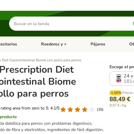
Buscar
productos
asitarios
Roedores y +
Pájaros
Ot
tegoria abierto: Dieta Vet.
Menú de categoria abierto: Antiparasitarios
Menú de categoria abierto
Menú 
on Diet Gastrointestinal Biome con pollo para perros
 Prescription Diet
Escoge el pr
24 x
ointestinal Biome
181
ollo para perros
-1.66%
Precio
88,49 €
9,97 € / kg
 rating area from zero to 5: 4.1/5
(
35
)
 producto
 dietética para perros con problemas digestivos,
o de fibra y electrolitos, ingredientes de fácil digestión,