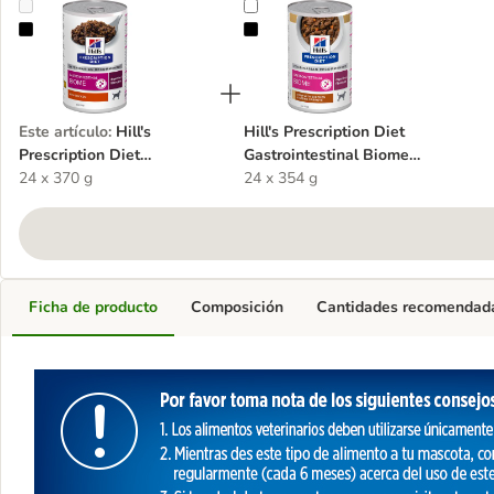
Hill's Prescription Diet Gastrointestinal Biome con pollo para perro
Hill's Prescription Diet Gastroint
Este artículo
:
Hill's
Hill's Prescription Diet
Prescription Diet
Gastrointestinal Biome
Gastrointestinal Biome con
24 x 370 g
estofado para perros
24 x 354 g
pollo para perros
Ficha de producto
Composición
Cantidades recomendad