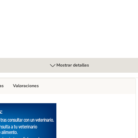
s
estinal Biome estofado para perros
Mostrar detalles
as
Valoraciones