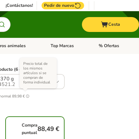
¡Contáctanos!
Pedir de nuevo
Cesta
ros animales
Top Marcas
% Ofertas
: Roedores y +
de categoria abierto: Pájaros
Menú de categoria abierto: Otros animales
Menú de categoria abie
Precio total de
los mismos
oducto (6 opciones)
artículos si se
compran de
 370 g
forma individual
4521.2
 normal
89,98 €
Compra
88,49 €
puntual