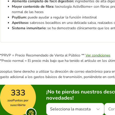
Alimento completo de fácil digestión:
ingredientes de alta dige
Mayor contenido de fibra:
tecnología ActivBiome+ con fibras preb
normal de las heces
Psyllium:
puede ayudar a regular la función intestinal
Apetitoso:
sabrosos bocaditos en una delicada salsa, realzados 
Sistema inmunitario:
se ha demostrado clínicamente que los ant
*PRVP = Precio Recomendado de Venta al Público **
Ver condiciones
*Precio normal = El precio más bajo que ha tenido el artículo en los úti
zooplus tiene derecho a utilizar tu dirección de correo electrónico para 
gasto adicional a los gastos básicos de transmisión, poniéndote en cont
333
¡No te pierdas nuestros des
novedades!
zooPuntos por
suscribirte
Selecciona la mascota