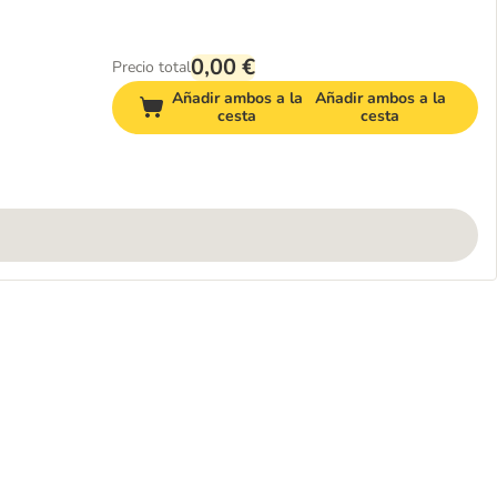
0,00 €
Precio total
Añadir ambos a la
Añadir ambos a la
cesta
cesta