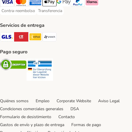
Visa Payment Method
Mastercard Payment Method
American Express Payment Method
Apple Pay Payment Method
Google Pay Payment Method
PayPal Payment Method
Klarna Payment Method
Contra-reembolso
Transferencia
Contra-reembolso Payment Method
Transferencia Payment Method
Servicios de entrega
GLS Shipping Method
CTTExpress Shipping Method
InPost Shipping Method
paack Shipping Method
Pago seguro
Security
Security
Quiénes somos
Empleo
Corporate Website
Aviso Legal
Condiciones comerciales generales
DSA
Formulario de desistimiento
Contacto
Gastos de envío y plazo de entrega
Formas de pago