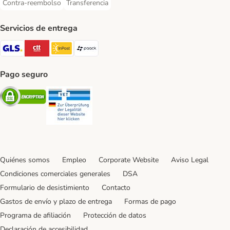
Contra-reembolso
Transferencia
Contra-reembolso Payment Method
Transferencia Payment Method
Servicios de entrega
GLS Shipping Method
CTTExpress Shipping Method
InPost Shipping Method
paack Shipping Method
Pago seguro
Security
Security
Quiénes somos
Empleo
Corporate Website
Aviso Legal
Condiciones comerciales generales
DSA
Formulario de desistimiento
Contacto
Gastos de envío y plazo de entrega
Formas de pago
Programa de afiliación
Protección de datos
Declaración de accesibilidad