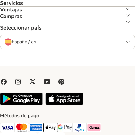
Servicios
Ventajas
Compras
Seleccionar país
España / es
Métodos de pago
Visa Payment Method
Mastercard Payment Method
American Express Payment Method
Apple Pay Payment Method
Google Pay Payment Method
PayPal Payment Method
Klarna Payment Method