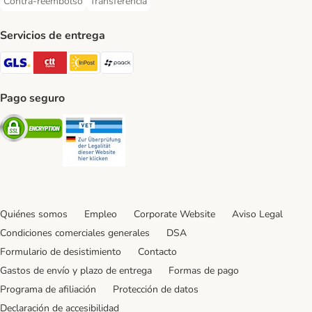
Contra-reembolso
Transferencia
Contra-reembolso Payment Method
Transferencia Payment Method
Servicios de entrega
GLS Shipping Method
CTTExpress Shipping Method
InPost Shipping Method
paack Shipping Method
Pago seguro
Security
Security
Quiénes somos
Empleo
Corporate Website
Aviso Legal
Condiciones comerciales generales
DSA
Formulario de desistimiento
Contacto
Gastos de envío y plazo de entrega
Formas de pago
Programa de afiliación
Protección de datos
Declaración de accesibilidad