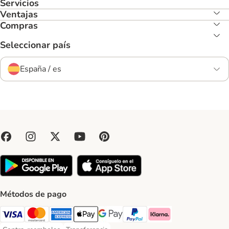
Servicios
Ventajas
Compras
Seleccionar país
España / es
Métodos de pago
Visa Payment Method
Mastercard Payment Method
American Express Payment Method
Apple Pay Payment Method
Google Pay Payment Method
PayPal Payment Method
Klarna Payment Method