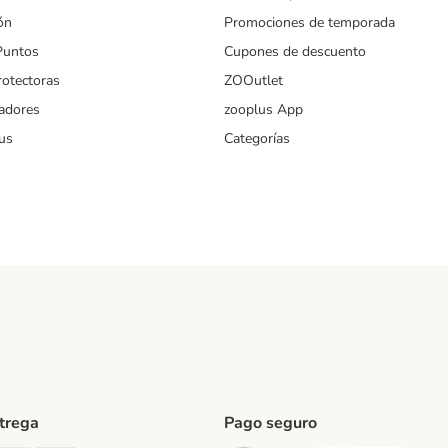
ón
Promociones de temporada
Puntos
Cupones de descuento
rotectoras
ZOOutlet
iadores
zooplus App
us
Categorías
ntrega
Pago seguro