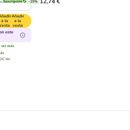
12,74 €
-15%
Añadir
Añadir
a la
a la
cesta
cesta
on este
:
ver más
más
GIC.
Ver