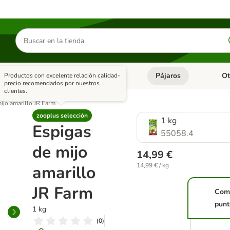
Buscar
productos
asitarios
Roedores y +
Pájaros
Ot
Productos con excelente relación calidad-
tegoria abierto: Dieta Vet.
Menú de categoria abierto: Antiparasitarios
Menú de categoria abierto
Menú 
precio recomendados por nuestros
clientes.
ijo amarillo JR Farm
zooplus selección
1 kg
Espigas
55058.4
de mijo
14,99 €
14,99 € / kg
amarillo
JR Farm
Com
punt
1 kg
(
0
)