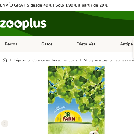
ENVÍO GRATIS desde 49 € | Solo 1,99 € a partir de 29 €
Perros
Gatos
Dieta Vet.
Antipar
Menú de categoria abierto: Perros
Menú de categoria abierto: Gatos
Menú de ca
Pájaros
Complementos alimenticios
Mijo y semillas
Espigas de m