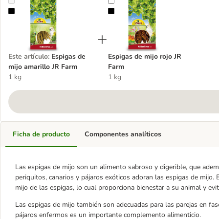
Espigas de mijo amarillo JR Farm
Espigas de mijo rojo JR Farm
Este artículo
:
Espigas de
Espigas de mijo rojo JR
mijo amarillo JR Farm
Farm
1 kg
1 kg
Ficha de producto
Componentes analíticos
Las espigas de mijo son un alimento sabroso y digerible, que ademá
periquitos, canarios y pájaros exóticos adoran las espigas de mijo. 
mijo de las espigas, lo cual proporciona bienestar a su animal y evi
Las espigas de mijo también son adecuadas para las parejas en fase
pájaros enfermos es un importante complemento alimenticio.