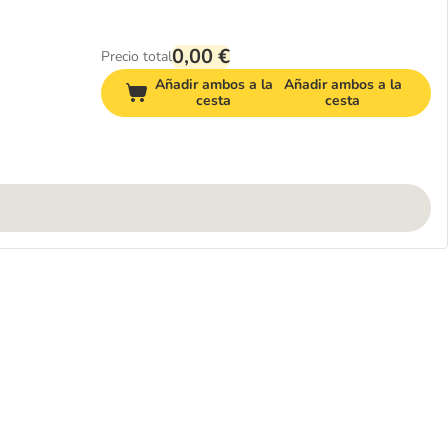
0,00 €
Precio total
Añadir ambos a la
Añadir ambos a la
cesta
cesta