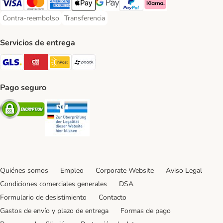
Visa Payment Method
Mastercard Payment Method
American Express Payment Method
Apple Pay Payment Method
Google Pay Payment Method
PayPal Payment Method
Klarna Payment Method
Contra-reembolso
Transferencia
Contra-reembolso Payment Method
Transferencia Payment Method
Servicios de entrega
GLS Shipping Method
CTTExpress Shipping Method
InPost Shipping Method
paack Shipping Method
Pago seguro
Security
Security
Quiénes somos
Empleo
Corporate Website
Aviso Legal
Condiciones comerciales generales
DSA
Formulario de desistimiento
Contacto
Gastos de envío y plazo de entrega
Formas de pago