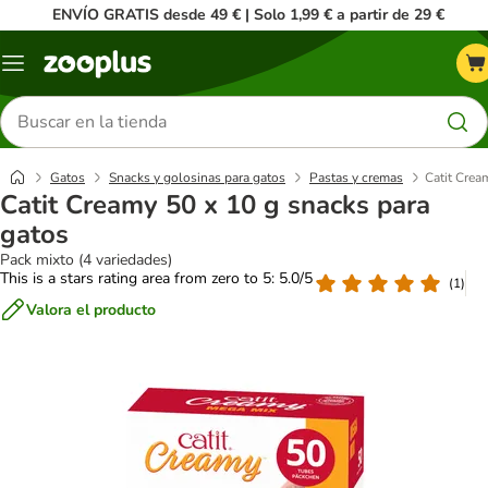
ENVÍO GRATIS desde 49 € | Solo 1,99 € a partir de 29 €
Menú
Buscar
productos
Gatos
Snacks y golosinas para gatos
Pastas y cremas
Catit Crea
Catit Creamy 50 x 10 g snacks para
gatos
Pack mixto (4 variedades)
This is a stars rating area from zero to 5: 5.0/5
(
1
)
Valora el producto