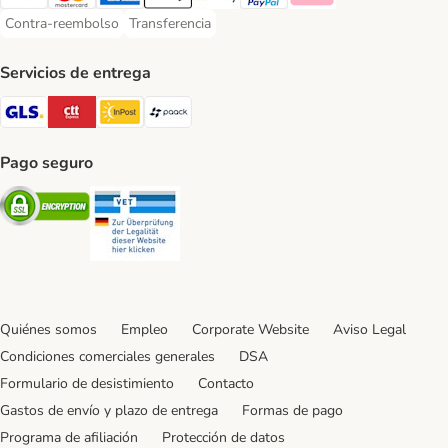
Visa Payment Method
Mastercard Payment Method
American Express Payment Method
Apple Pay Payment Method
Google Pay Payment Method
PayPal Payment Method
Klarna Payment Method
Contra-reembolso
Transferencia
Contra-reembolso Payment Method
Transferencia Payment Method
Servicios de entrega
GLS Shipping Method
CTTExpress Shipping Method
InPost Shipping Method
paack Shipping Method
Pago seguro
Security
Security
Quiénes somos
Empleo
Corporate Website
Aviso Legal
Condiciones comerciales generales
DSA
Formulario de desistimiento
Contacto
Gastos de envío y plazo de entrega
Formas de pago
Programa de afiliación
Protección de datos