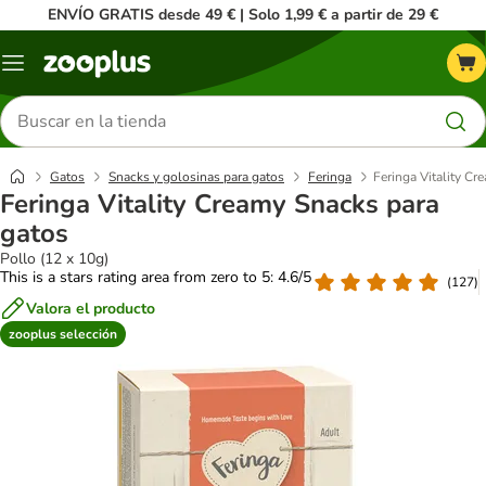
ENVÍO GRATIS desde 49 € | Solo 1,99 € a partir de 29 €
Menú
Buscar
productos
Gatos
Snacks y golosinas para gatos
Feringa
Feringa Vitality Cr
Feringa Vitality Creamy Snacks para
gatos
Pollo (12 x 10g)
This is a stars rating area from zero to 5: 4.6/5
(
127
)
Valora el producto
zooplus selección