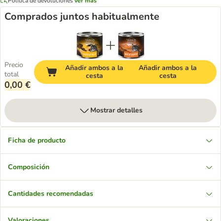
Política de devoluciones
ver más
Comprados juntos habitualmente
Precio
Añadir ambos a la
Añadir ambos a la
total
cesta
cesta
0,00 €
Mostrar detalles
Ficha de producto
Composición
Cantidades recomendadas
Valoraciones