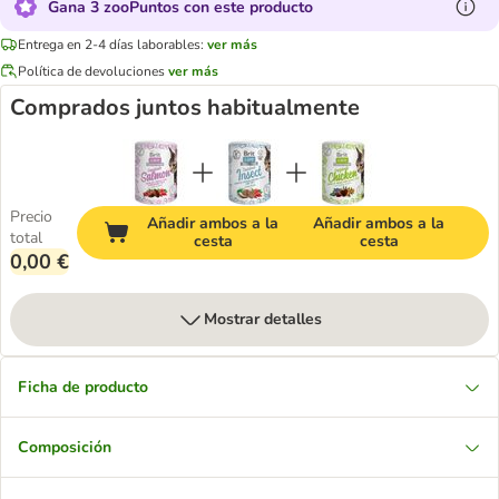
Gana 3 zooPuntos con este producto
Entrega en 2-4 días laborables:
ver más
Política de devoluciones
ver más
Comprados juntos habitualmente
Precio
Añadir ambos a la
Añadir ambos a la
total
cesta
cesta
0,00 €
Mostrar detalles
Ficha de producto
Composición