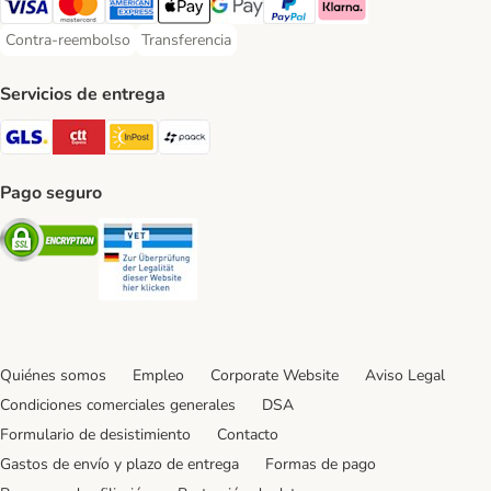
Visa Payment Method
Mastercard Payment Method
American Express Payment Method
Apple Pay Payment Method
Google Pay Payment Method
PayPal Payment Method
Klarna Payment Method
Contra-reembolso
Transferencia
Contra-reembolso Payment Method
Transferencia Payment Method
Servicios de entrega
GLS Shipping Method
CTTExpress Shipping Method
InPost Shipping Method
paack Shipping Method
Pago seguro
Security
Security
Quiénes somos
Empleo
Corporate Website
Aviso Legal
Condiciones comerciales generales
DSA
Formulario de desistimiento
Contacto
Gastos de envío y plazo de entrega
Formas de pago