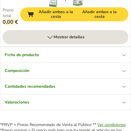
Precio
Añadir ambos a la
Añadir ambos a la
total
cesta
cesta
0,00 €
Mostrar detalles
Ficha de producto
Composición
Cantidades recomendadas
Valoraciones
*PRVP = Precio Recomendado de Venta al Público **
Ver condiciones
*Precio normal = El precio más bajo que ha tenido el artículo en los