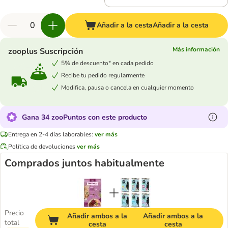
Añadir a la cesta
Añadir a la cesta
Más información
zooplus Suscripción
5% de descuento* en cada pedido
Recibe tu pedido regularmente
Modifica, pausa o cancela en cualquier momento
Gana 34 zooPuntos con este producto
Entrega en 2-4 días laborables:
ver más
Política de devoluciones
ver más
Comprados juntos habitualmente
Precio
Añadir ambos a la
Añadir ambos a la
total
cesta
cesta