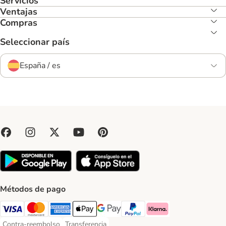
Servicios
Ventajas
Compras
Seleccionar país
España / es
Métodos de pago
Visa Payment Method
Mastercard Payment Method
American Express Payment Method
Apple Pay Payment Method
Google Pay Payment Method
PayPal Payment Method
Klarna Payment Method
Contra-reembolso
Transferencia