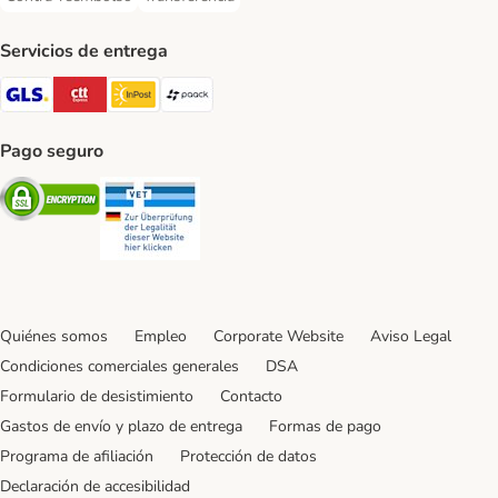
Contra-reembolso Payment Method
Transferencia Payment Method
Servicios de entrega
GLS Shipping Method
CTTExpress Shipping Method
InPost Shipping Method
paack Shipping Method
Pago seguro
Security
Security
Quiénes somos
Empleo
Corporate Website
Aviso Legal
Condiciones comerciales generales
DSA
Formulario de desistimiento
Contacto
Gastos de envío y plazo de entrega
Formas de pago
Programa de afiliación
Protección de datos
Declaración de accesibilidad