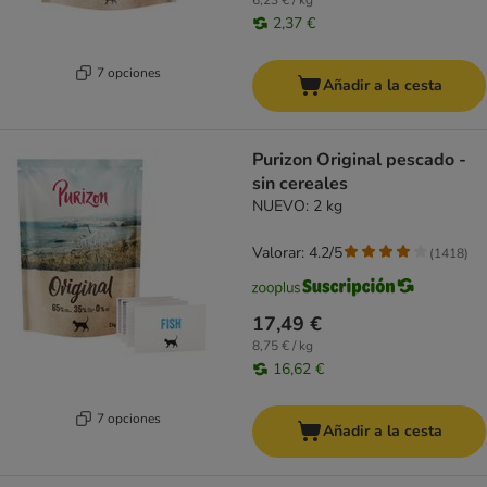
6,23 € / kg
2,37 €
7 opciones
Añadir a la cesta
Purizon Original pescado -
sin cereales
NUEVO: 2 kg
Valorar: 4.2/5
(
1418
)
17,49 €
8,75 € / kg
16,62 €
7 opciones
Añadir a la cesta