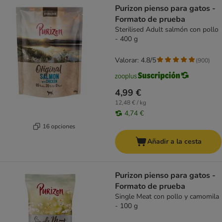
Purizon pienso para gatos -
Formato de prueba
Sterilised Adult salmón con pollo
- 400 g
Valorar: 4.8/5
(
900
)
4,99 €
12,48 € / kg
4,74 €
16 opciones
Añadir a la cesta
Purizon pienso para gatos -
Formato de prueba
Single Meat con pollo y camomila
- 100 g