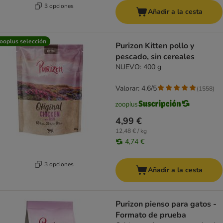
3 opciones
Añadir a la cesta
ooplus selección
Purizon Kitten pollo y
pescado, sin cereales
NUEVO: 400 g
Valorar: 4.6/5
(
1558
)
4,99 €
12,48 € / kg
4,74 €
3 opciones
Añadir a la cesta
Purizon pienso para gatos -
Formato de prueba