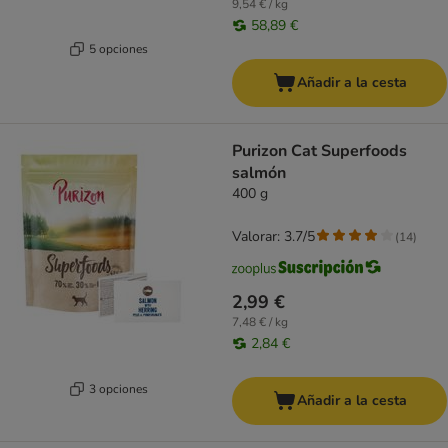
9,54 € / kg
58,89 €
5 opciones
Añadir a la cesta
Purizon Cat Superfoods
salmón
400 g
Valorar: 3.7/5
(
14
)
2,99 €
7,48 € / kg
2,84 €
3 opciones
Añadir a la cesta