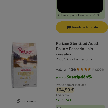
Activar cupón - Descuento -15%
Añadir a la cesta
Purizon Sterilised Adult
Pollo y Pescado - sin
cereales
2 x 6,5 kg - Pack ahorro
Valorar: 4.2/5
(
2094
)
Precio normal
109,98 €
104,99 €
8,08 € / kg
99,74 €
5 opciones