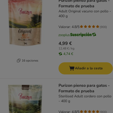
Purizon pienso para gatos -
Formato de prueba
Adult Original vacuno con pollo -
400 g
Valorar: 4.8/5
(
900
)
4,99 €
12,48 € / kg
4,74 €
16 opciones
Añadir a la cesta
Purizon pienso para gatos -
Formato de prueba
Sterilised Adult cordero con pollo
- 400 g
Valorar: 4.8/5
(
900
)