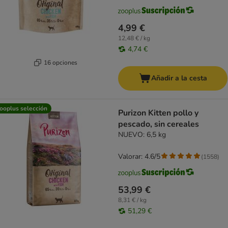
4,99 €
12,48 € / kg
4,74 €
16 opciones
Añadir a la cesta
ooplus selección
Purizon Kitten pollo y
pescado, sin cereales
NUEVO: 6,5 kg
Valorar: 4.6/5
(
1558
)
53,99 €
8,31 € / kg
51,29 €