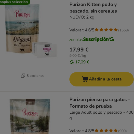
ooplus selección
Purizon Kitten pollo y
pescado, sin cereales
NUEVO: 2 kg
Valorar: 4.6/5
(
1558
)
17,99 €
9,00 € / kg
17,09 €
3 opciones
Añadir a la cesta
Purizon pienso para gatos -
Formato de prueba
Large Adult pollo y pescado - 400
g
Valorar: 4.8/5
(
900
)