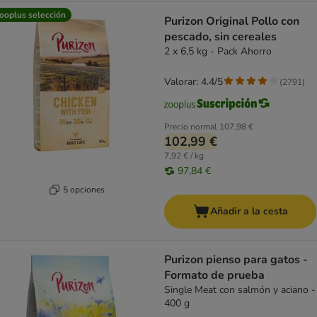
ooplus selección
Purizon Original Pollo con
pescado, sin cereales
2 x 6,5 kg - Pack Ahorro
Valorar: 4.4/5
(
2791
)
Precio normal
107,98 €
102,99 €
7,92 € / kg
97,84 €
5 opciones
Añadir a la cesta
Purizon pienso para gatos -
Formato de prueba
Single Meat con salmón y aciano -
400 g