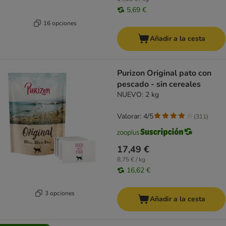
5,69 €
16 opciones
Añadir a la cesta
Purizon Original pato con
pescado - sin cereales
NUEVO: 2 kg
Valorar: 4/5
(
311
)
17,49 €
8,75 € / kg
16,62 €
3 opciones
Añadir a la cesta