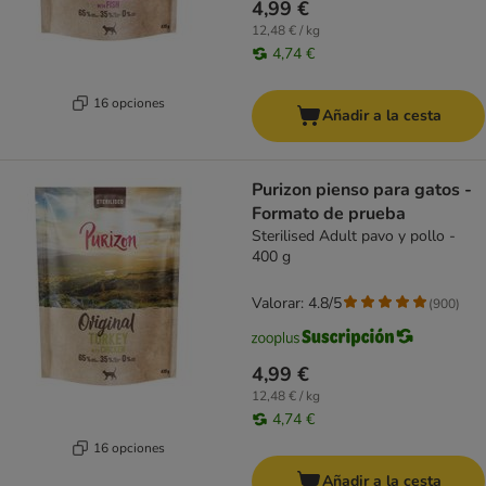
4,99 €
12,48 € / kg
4,74 €
16 opciones
Añadir a la cesta
Purizon pienso para gatos -
Formato de prueba
Sterilised Adult pavo y pollo -
400 g
Valorar: 4.8/5
(
900
)
4,99 €
12,48 € / kg
4,74 €
16 opciones
Añadir a la cesta