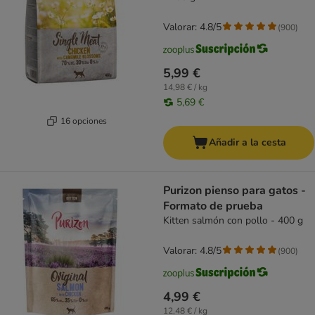
Valorar: 4.8/5
(
900
)
5,99 €
14,98 € / kg
5,69 €
16 opciones
Añadir a la cesta
Purizon pienso para gatos -
Formato de prueba
Kitten salmón con pollo - 400 g
Valorar: 4.8/5
(
900
)
4,99 €
12,48 € / kg