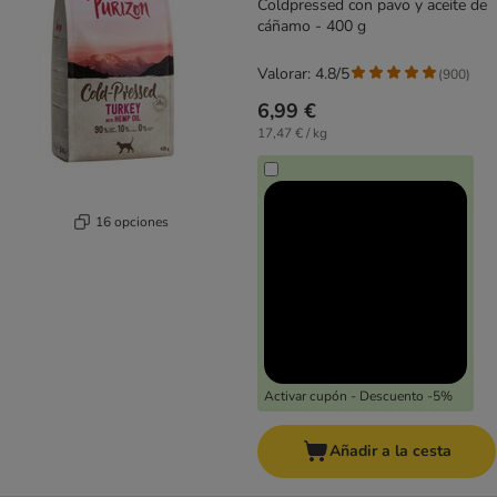
Coldpressed con pavo y aceite de
cáñamo - 400 g
Valorar: 4.8/5
(
900
)
6,99 €
17,47 € / kg
16 opciones
Activar cupón - Descuento -5%
Añadir a la cesta