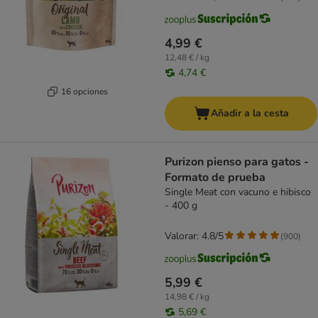
4,99 €
12,48 € / kg
4,74 €
16 opciones
Añadir a la cesta
Purizon pienso para gatos -
Formato de prueba
Single Meat con vacuno e hibisco
- 400 g
Valorar: 4.8/5
(
900
)
5,99 €
14,98 € / kg
5,69 €