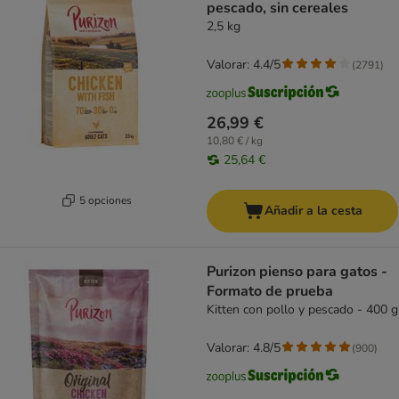
pescado, sin cereales
2,5 kg
Valorar: 4.4/5
(
2791
)
26,99 €
10,80 € / kg
25,64 €
5 opciones
Añadir a la cesta
Purizon pienso para gatos -
Formato de prueba
Kitten con pollo y pescado - 400 g
Valorar: 4.8/5
(
900
)