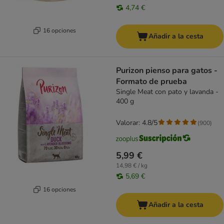
4,74 €
16 opciones
Añadir a la cesta
Purizon pienso para gatos -
Formato de prueba
Single Meat con pato y lavanda -
400 g
Valorar: 4.8/5
(
900
)
5,99 €
14,98 € / kg
5,69 €
16 opciones
Añadir a la cesta