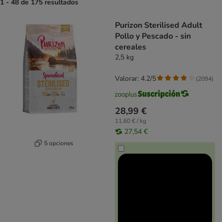
1 - 48 de 175 resultados
product items have been changed
Purizon Sterilised Adult
Pollo y Pescado - sin
cereales
2,5 kg
Valorar: 4.2/5
(
2094
)
28,99 €
11,60 € / kg
27,54 €
5 opciones