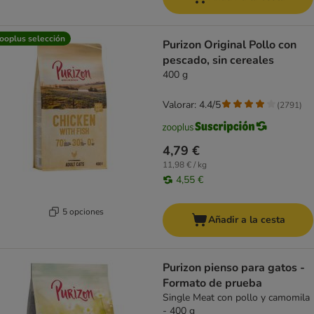
ooplus selección
Purizon Original Pollo con
pescado, sin cereales
400 g
Valorar: 4.4/5
(
2791
)
4,79 €
11,98 € / kg
4,55 €
5 opciones
Añadir a la cesta
Purizon pienso para gatos -
Formato de prueba
Single Meat con pollo y camomila
- 400 g