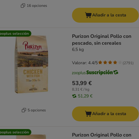
16 opciones
Añadir a la cesta
ooplus selección
Purizon Original Pollo con
pescado, sin cereales
6,5 kg
Valorar: 4.4/5
(
2791
)
53,99 €
8,31 € / kg
51,29 €
5 opciones
Añadir a la cesta
ooplus selección
Purizon Original Pollo con