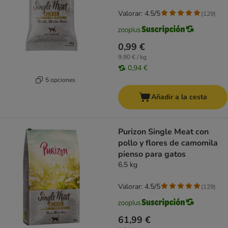
Valorar: 4.5/5
(
129
)
0,99 €
9,90 € / kg
0,94 €
5 opciones
Añadir a la cesta
Purizon Single Meat con
pollo y flores de camomila
pienso para gatos
6,5 kg
Valorar: 4.5/5
(
129
)
61,99 €