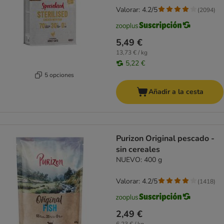
Valorar: 4.2/5
(
2094
)
5,49 €
13,73 € / kg
5,22 €
5 opciones
Añadir a la cesta
Purizon Original pescado -
sin cereales
NUEVO: 400 g
Valorar: 4.2/5
(
1418
)
2,49 €