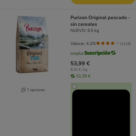
Purizon Original pescado -
sin cereales
NUEVO: 6,5 kg
Valorar: 4.2/5
(
1418
)
53,99 €
8,31 € / kg
51,29 €
7 opciones