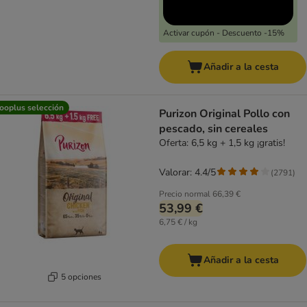
Activar cupón - Descuento -15%
Añadir a la cesta
ooplus selección
Purizon Original Pollo con
pescado, sin cereales
Oferta: 6,5 kg + 1,5 kg ¡gratis!
Valorar: 4.4/5
(
2791
)
Precio normal
66,39 €
53,99 €
6,75 € / kg
Añadir a la cesta
5 opciones