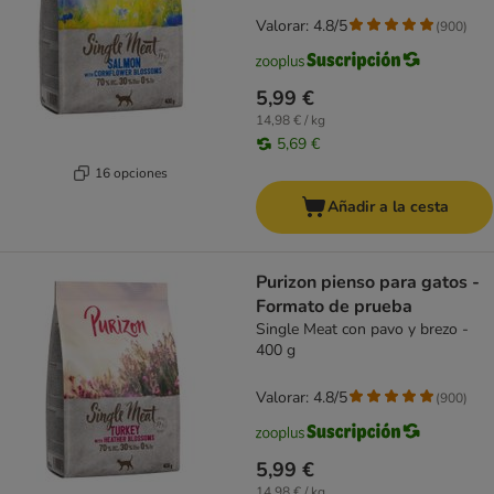
Valorar: 4.8/5
(
900
)
5,99 €
14,98 € / kg
5,69 €
16 opciones
Añadir a la cesta
Purizon pienso para gatos -
Formato de prueba
Single Meat con pavo y brezo -
400 g
Valorar: 4.8/5
(
900
)
5,99 €
14,98 € / kg