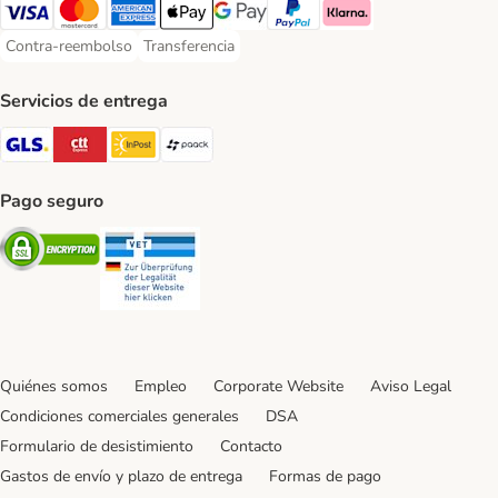
Visa Payment Method
Mastercard Payment Method
American Express Payment Method
Apple Pay Payment Method
Google Pay Payment Method
PayPal Payment Method
Klarna Payment Method
Contra-reembolso
Transferencia
Contra-reembolso Payment Method
Transferencia Payment Method
Servicios de entrega
GLS Shipping Method
CTTExpress Shipping Method
InPost Shipping Method
paack Shipping Method
Pago seguro
Security
Security
Quiénes somos
Empleo
Corporate Website
Aviso Legal
Condiciones comerciales generales
DSA
Formulario de desistimiento
Contacto
Gastos de envío y plazo de entrega
Formas de pago