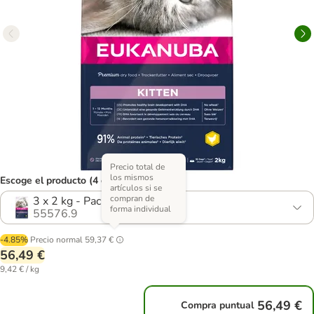
Precio total de
los mismos
Escoge el producto (4 opciones)
artículos si se
compran de
3 x 2 kg - Pack Ahorro
forma individual
55576.9
-4.85%
Precio normal
59,37 €
56,49 €
9,42 € / kg
56,49 €
Compra puntual