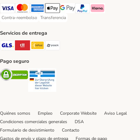
Visa Payment Method
Mastercard Payment Method
American Express Payment Method
Apple Pay Payment Method
Google Pay Payment Method
PayPal Payment Method
Klarna Payment Method
Contra-reembolso
Transferencia
Contra-reembolso Payment Method
Transferencia Payment Method
Servicios de entrega
GLS Shipping Method
CTTExpress Shipping Method
InPost Shipping Method
paack Shipping Method
Pago seguro
Security
Security
Quiénes somos
Empleo
Corporate Website
Aviso Legal
Condiciones comerciales generales
DSA
Formulario de desistimiento
Contacto
Gastos de envío y plazo de entrega
Formas de pago