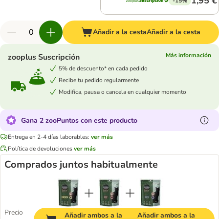
1,95 €
-15%
Añadir a la cesta
Añadir a la cesta
Más información
zooplus Suscripción
5% de descuento* en cada pedido
Recibe tu pedido regularmente
Modifica, pausa o cancela en cualquier momento
Gana 2 zooPuntos con este producto
Entrega en 2-4 días laborables:
ver más
Política de devoluciones
ver más
Comprados juntos habitualmente
Precio
Añadir ambos a la
Añadir ambos a la