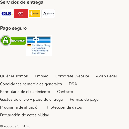
Servicios de entrega
GLS Shipping Method
CTTExpress Shipping Method
InPost Shipping Method
paack Shipping Method
Pago seguro
Security
Security
Quiénes somos
Empleo
Corporate Website
Aviso Legal
Condiciones comerciales generales
DSA
Formulario de desistimiento
Contacto
Gastos de envío y plazo de entrega
Formas de pago
Programa de afiliación
Protección de datos
Declaración de accesibilidad
© zooplus SE
2026