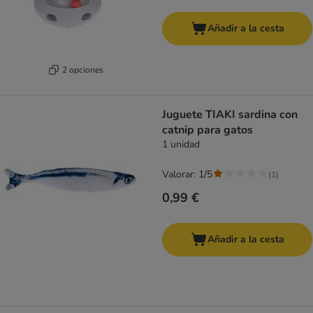
Añadir a la cesta
2 opciones
Juguete TIAKI sardina con
catnip para gatos
1 unidad
Valorar: 1/5
(
1
)
0,99 €
Añadir a la cesta