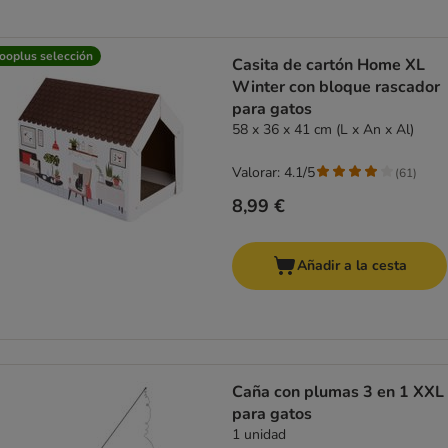
ooplus selección
Casita de cartón Home XL
Winter con bloque rascador
para gatos
58 x 36 x 41 cm (L x An x Al)
Valorar: 4.1/5
(
61
)
8,99 €
Añadir a la cesta
Caña con plumas 3 en 1 XXL
para gatos
1 unidad