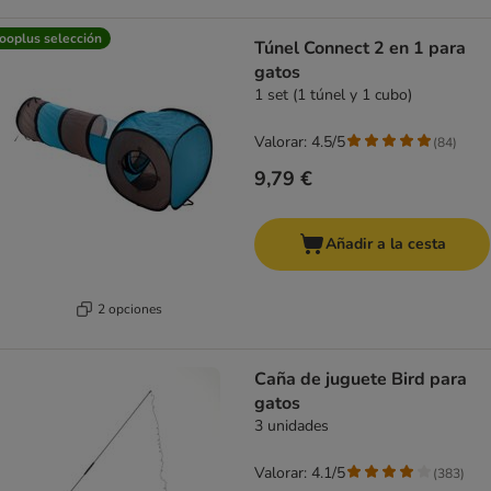
ooplus selección
Túnel Connect 2 en 1 para
gatos
1 set (1 túnel y 1 cubo)
Valorar: 4.5/5
(
84
)
9,79 €
Añadir a la cesta
2 opciones
Caña de juguete Bird para
gatos
3 unidades
Valorar: 4.1/5
(
383
)