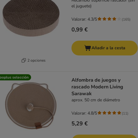
Recambio superficie rascador (sin
el juguete)
Valorar: 4.3/5
(
165
)
0,99 €
Añadir a la cesta
2 opciones
ooplus selección
Alfombra de juegos y
rascado Modern Living
Sarawak
aprox. 50 cm de diámetro
Valorar: 4.8/5
(
11
)
5,29 €