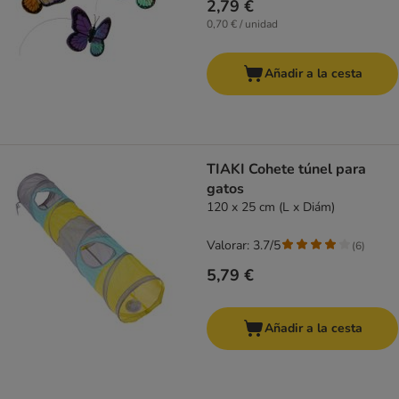
2,79 €
0,70 € / unidad
Añadir a la cesta
TIAKI Cohete túnel para
gatos
120 x 25 cm (L x Diám)
Valorar: 3.7/5
(
6
)
5,79 €
Añadir a la cesta