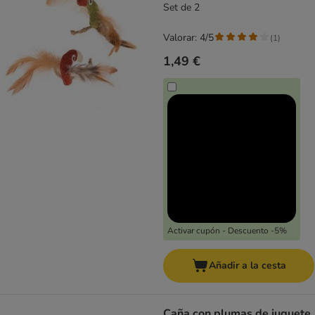
Set de 2
Valorar: 4/5
(
1
)
1,49 €
Activar cupón - Descuento -5%
Añadir a la cesta
Caña con plumas de juguete