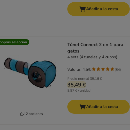
Añadir a la cesta
ooplus selección
Túnel Connect 2 en 1 para
gatos
4 sets (4 túneles y 4 cubos)
Valorar: 4.5/5
(
84
)
Precio normal
39,16 €
35,49 €
8,87 € / unidad
Añadir a la cesta
2 opciones