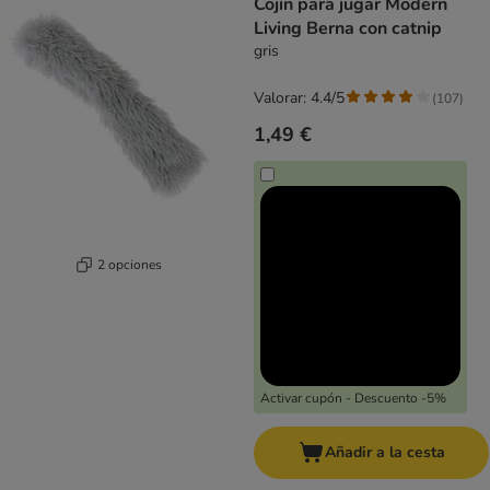
Cojín para jugar Modern
Living Berna con catnip
gris
Valorar: 4.4/5
(
107
)
1,49 €
2 opciones
Activar cupón - Descuento -5%
Añadir a la cesta