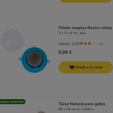
Pelota zooplus Basics catnip
5 x 5 x 4 cm, azul
Valorar: 3.2/5
(
5
)
0,99 €
Añadir a la cesta
ooplus selección
Túnel Natural para gatos
90 x 25 cm (L x Diám.)