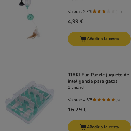
Valorar: 2.7/5
(
11
)
4,99 €
Añadir a la cesta
TIAKI Fun Puzzle juguete de
inteligencia para gatos
1 unidad
Valorar: 4.6/5
(
5
)
16,29 €
Añadir a la cesta