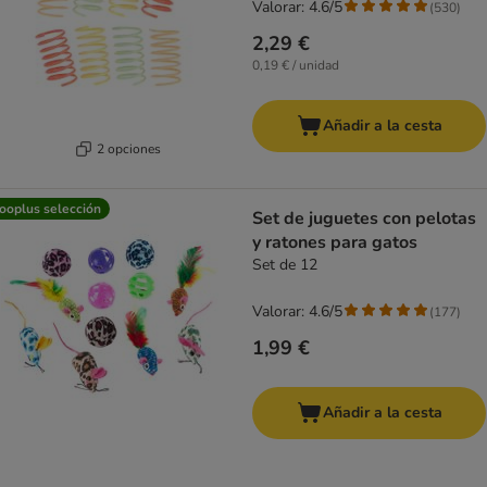
Valorar: 4.6/5
(
530
)
2,29 €
0,19 € / unidad
Añadir a la cesta
2 opciones
ooplus selección
Set de juguetes con pelotas
y ratones para gatos
Set de 12
Valorar: 4.6/5
(
177
)
1,99 €
Añadir a la cesta