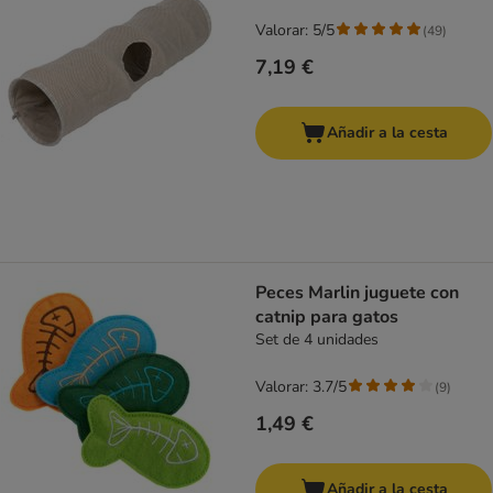
Valorar: 5/5
(
49
)
7,19 €
Añadir a la cesta
Peces Marlin juguete con
catnip para gatos
Set de 4 unidades
Valorar: 3.7/5
(
9
)
1,49 €
Añadir a la cesta