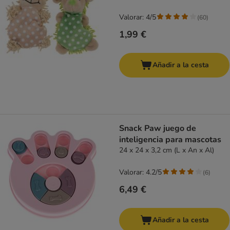
Valorar: 4/5
(
60
)
1,99 €
Añadir a la cesta
Snack Paw juego de
inteligencia para mascotas
24 x 24 x 3,2 cm (L x An x Al)
Valorar: 4.2/5
(
6
)
6,49 €
Añadir a la cesta