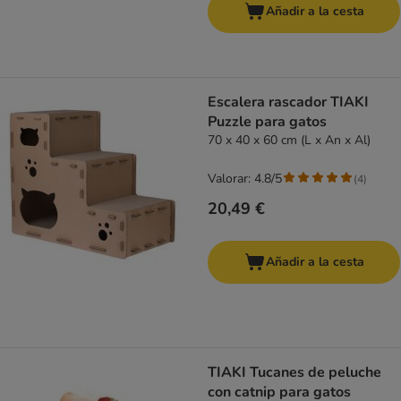
Añadir a la cesta
Escalera rascador TIAKI
Puzzle para gatos
70 x 40 x 60 cm (L x An x Al)
Valorar: 4.8/5
(
4
)
20,49 €
Añadir a la cesta
TIAKI Tucanes de peluche
con catnip para gatos