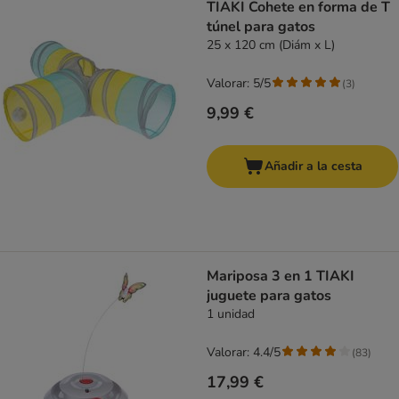
TIAKI Cohete en forma de T
túnel para gatos
25 x 120 cm (Diám x L)
Valorar: 5/5
(
3
)
9,99 €
Añadir a la cesta
Mariposa 3 en 1 TIAKI
juguete para gatos
1 unidad
Valorar: 4.4/5
(
83
)
17,99 €