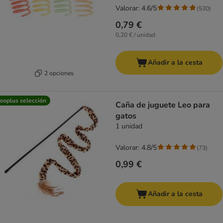
Valorar: 4.6/5
(
530
)
0,79 €
0,20 € / unidad
Añadir a la cesta
2 opciones
ooplus selección
Caña de juguete Leo para
gatos
1 unidad
Valorar: 4.8/5
(
73
)
0,99 €
Añadir a la cesta