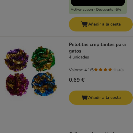
Activar cupón - Descuento -5%
Añadir a la cesta
Pelotitas crepitantes para
gatos
4 unidades
Valorar: 4.1/5
(
49
)
0,69 €
Añadir a la cesta