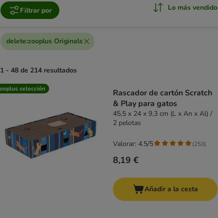
Lo más vendido
Filtrar por
delete
:
zooplus Originals
1 - 48 de 214 resultados
product items have been changed
ooplus selección
Rascador de cartón Scratch
& Play para gatos
45,5 x 24 x 9,3 cm (L x An x Al) /
2 pelotas
Valorar: 4.5/5
(
253
)
8,19 €
Añadir a la cesta