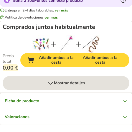
Gana 2 zooPuntos con este producto
Entrega en 2-4 días laborables:
ver más
Política de devoluciones
ver más
Comprados juntos habitualmente
Precio
Añadir ambos a la
Añadir ambos a la
total
cesta
cesta
0,00 €
Mostrar detalles
Ficha de producto
Valoraciones