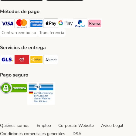
Métodos de pago
Visa Payment Method
Mastercard Payment Method
American Express Payment Method
Apple Pay Payment Method
Google Pay Payment Method
PayPal Payment Method
Klarna Payment Method
Contra-reembolso
Transferencia
Contra-reembolso Payment Method
Transferencia Payment Method
Servicios de entrega
GLS Shipping Method
CTTExpress Shipping Method
InPost Shipping Method
paack Shipping Method
Pago seguro
Security
Security
Quiénes somos
Empleo
Corporate Website
Aviso Legal
Condiciones comerciales generales
DSA