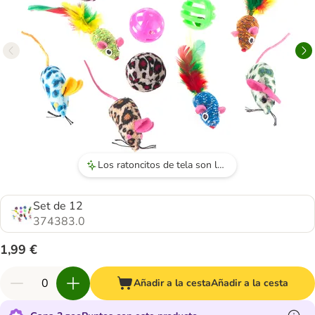
Los ratoncitos de tela son los favoritos de los gatos.
Set de 12
374383.0
1,99 €
Añadir a la cesta
Añadir a la cesta