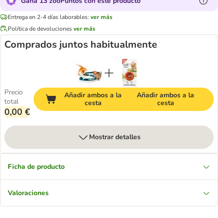
Gana 13 zooPuntos con este producto
Entrega en 2-4 días laborables:
ver más
Política de devoluciones
ver más
Comprados juntos habitualmente
Precio
Añadir ambos a la
Añadir ambos a la
total
cesta
cesta
0,00 €
Mostrar detalles
Ficha de producto
Valoraciones