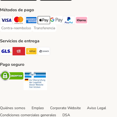
Métodos de pago
Visa Payment Method
Mastercard Payment Method
American Express Payment Method
Apple Pay Payment Method
Google Pay Payment Method
PayPal Payment Method
Klarna Payment Method
Contra-reembolso
Transferencia
Contra-reembolso Payment Method
Transferencia Payment Method
Servicios de entrega
GLS Shipping Method
CTTExpress Shipping Method
InPost Shipping Method
paack Shipping Method
Pago seguro
Security
Security
Quiénes somos
Empleo
Corporate Website
Aviso Legal
Condiciones comerciales generales
DSA