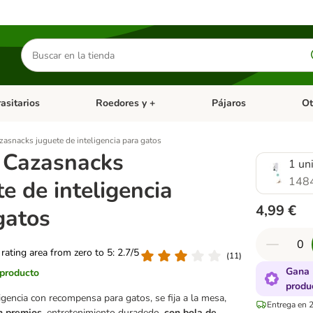
Buscar
productos
asitarios
Roedores y +
Pájaros
Ot
tegoria abierto: Dieta Vet.
Menú de categoria abierto: Antiparasitarios
Menú de categoria abierto
Menú 
zasnacks juguete de inteligencia para gatos
 Cazasnacks
1 un
148
e de inteligencia
4,99 €
gatos
 rating area from zero to 5: 2.7/5
(
11
)
Gana 
 producto
produ
igencia con recompensa para gatos, se fija a la mesa,
Entrega en 2
n premios,
entretenimiento duradedo,
con bola de