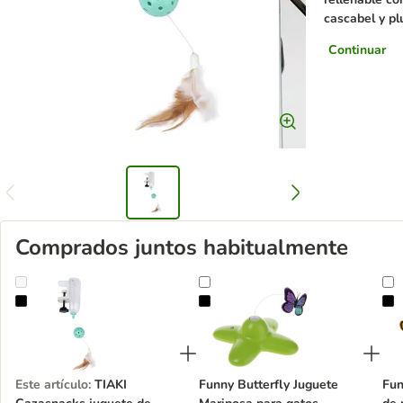
cascabel y p
Continuar
Comprados juntos habitualmente
TIAKI Cazasnacks juguete de inteligencia para gatos
Funny Butterfly Juguete Mariposa
F
Este artículo
:
TIAKI
Funny Butterfly Juguete
Fun