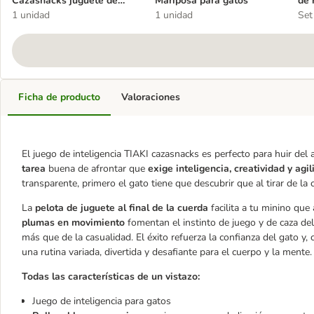
Cazasnacks juguete de
Mariposa para gatos
de 
inteligencia para gatos
1 unidad
1 unidad
Set
Ficha de producto
Valoraciones
El juego de inteligencia TIAKI cazasnacks es perfecto para huir del
tarea
buena de afrontar que
exige inteligencia, creatividad y agil
transparente, primero el gato tiene que descubrir que al tirar de la 
La
pelota de juguete al final de la cuerda
facilita a tu minino que 
plumas en movimiento
fomentan el instinto de juego y de caza de
más que de la casualidad. El éxito refuerza la confianza del gato y, c
una rutina variada, divertida y desafiante para el cuerpo y la mente.
Todas las características de un vistazo:
Juego de inteligencia para gatos