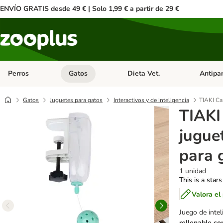
ENVÍO GRATIS desde 49 € | Solo 1,99 € a partir de 29 €
Perros
Gatos
Dieta Vet.
Antipar
Menú de categoria abierto: Perros
Menú de categoria abierto: Gatos
Menú de ca
Gatos
Juguetes para gatos
Interactivos y de inteligencia
TIAKI Ca
TIAKI
juguet
para 
1 unidad
This is a stars
Valora el
Juego de intel
rellenable co