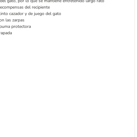
del gato, por lo que se mantiene entretenido largo rato
recompensas del recipiente
into cazador y de juego del gato
on las zarpas
espuma protectora
grapada