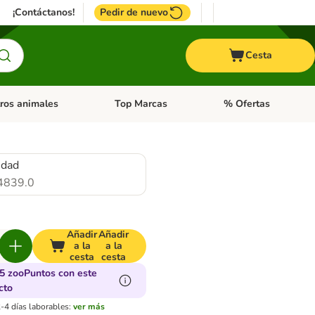
¡Contáctanos!
Pedir de nuevo
Cesta
ros animales
Top Marcas
% Ofertas
: Roedores y +
de categoria abierto: Pájaros
Menú de categoria abierto: Otros animales
Menú de categoria abie
idad
4839.0
Añadir
Añadir
a la
a la
cesta
cesta
5 zooPuntos con este
cto
-4 días laborables:
ver más