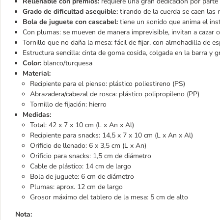
Rellenable con premios:
requiere una gran dedicación por parte 
Grado de dificultad asequible:
tirando de la cuerda se caen las 
Bola de juguete con cascabel:
tiene un sonido que anima el inst
Con plumas: se mueven de manera imprevisible, invitan a cazar c
Tornillo que no daña la mesa: fácil de fijar, con almohadilla de 
Estructura sencilla: cinta de goma cosida, colgada en la barra y 
Color:
blanco/turquesa
Material:
Recipiente para el pienso: plástico poliestireno (PS)
Abrazadera/cabezal de rosca: plástico polipropileno (PP)
Tornillo de fijación: hierro
Medidas:
Total: 42 x 7 x 10 cm (L x An x Al)
Recipiente para snacks: 14,5 x 7 x 10 cm (L x An x Al)
Orificio de llenado: 6 x 3,5 cm (L x An)
Orificio para snacks: 1,5 cm de diámetro
Cable de plástico: 14 cm de largo
Bola de juguete: 6 cm de diámetro
Plumas: aprox. 12 cm de largo
Grosor máximo del tablero de la mesa: 5 cm de alto
Nota: