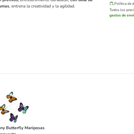
Política de 
lumas
, entrena la creatividad y la agilidad.
Todos los preci
gastos de env
 para gatos
unny Butterfly Mariposas de repuesto
ny Butterfly Mariposas