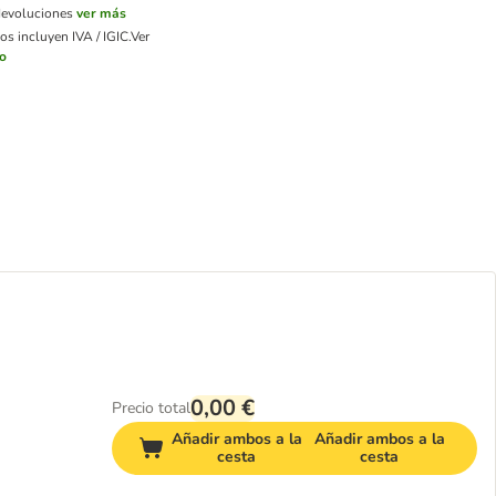
devoluciones
ver más
os incluyen IVA / IGIC.
Ver
ío
0,00 €
Precio total
Añadir ambos a la
Añadir ambos a la
cesta
cesta