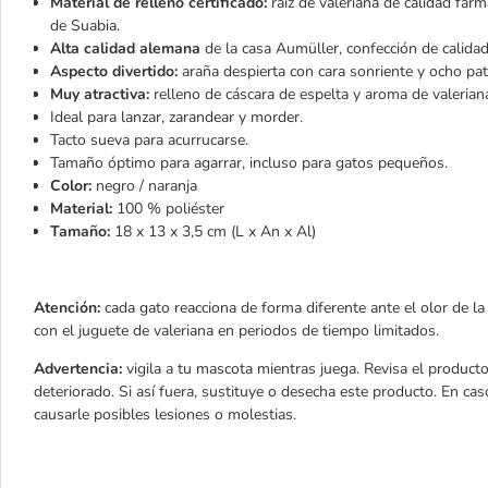
Material de relleno certificado:
raíz de valeriana de calidad farm
de Suabia.
Alta calidad alemana
de la casa Aumüller, confección de calida
Aspecto divertido:
araña despierta con cara sonriente y ocho pat
Muy atractiva:
relleno de cáscara de espelta y aroma de valerian
Ideal para lanzar, zarandear y morder.
Tacto sueva para acurrucarse.
Tamaño óptimo para agarrar, incluso para gatos pequeños.
Color:
negro / naranja
Material:
100 % poliéster
Tamaño:
18 x 13 x 3,5 cm (L x An x Al)
Atención:
cada gato reacciona de forma diferente ante el olor de la
con el juguete de valeriana en periodos de tiempo limitados.
Advertencia:
vigila a tu mascota mientras juega. Revisa el product
deteriorado. Si así fuera, sustituye o desecha este producto. En cas
causarle posibles lesiones o molestias.