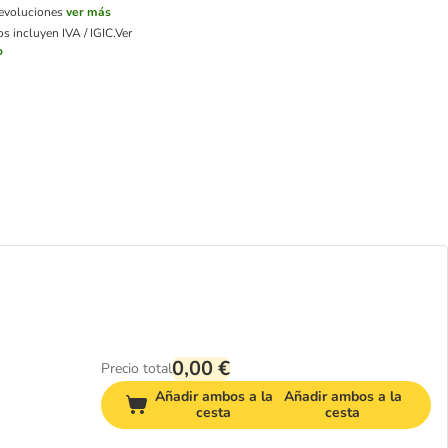
devoluciones
ver más
s incluyen IVA / IGIC.
Ver
o
0,00 €
Precio total
Añadir ambos a la
Añadir ambos a la
cesta
cesta