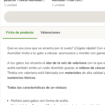
peluche Thekla Aumüller
Aumüller Frido con
con valeriana para gatos
1 unidad
valeriana para gatos
1 unidad
Ficha de producto
Valoraciones
Qué es esa cosa que se arrastra por el suelo? ¡Cógela rápido! Con s
Aumüller invita a tu gato a retozar, acurrucarse y morder con ganas
A los gatos les encanta el
olor de la raíz de valeriana
con la que e
araña también emite un ruido divertido gracias al
relleno de cásca
Thekla con valeriana está fabricada con
materiales
de alta calidad 
sustancias tóxicas
.
Todas las características de un vistazo:
Muñeco para gatos con forma de araña.