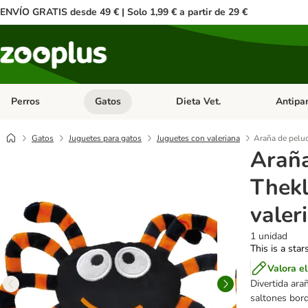
ENVÍO GRATIS desde 49 € | Solo 1,99 € a partir de 29 €
Perros
Gatos
Dieta Vet.
Antipar
Menú de categoria abierto: Perros
Menú de categoria abierto: Gatos
Menú de ca
Gatos
Juguetes para gatos
Juguetes con valeriana
Araña de peluc
Araña
Thekl
valer
1 unidad
This is a star
Valora e
Divertida ara
saltones bord