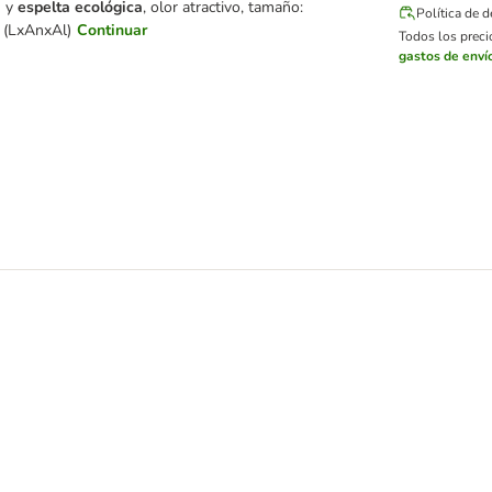
a
y
espelta ecológica
, olor atractivo, tamaño:
Política de 
 (LxAnxAl)
Continuar
Todos los precio
gastos de enví
ido con valeriana para gatos