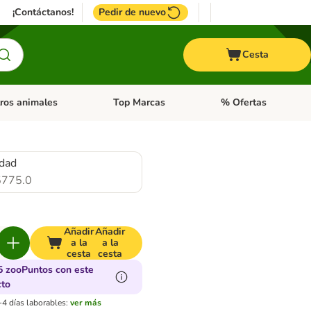
¡Contáctanos!
Pedir de nuevo
Cesta
ros animales
Top Marcas
% Ofertas
: Roedores y +
de categoria abierto: Pájaros
Menú de categoria abierto: Otros animales
Menú de categoria abie
idad
775.0
Añadir
Añadir
a la
a la
cesta
cesta
5 zooPuntos con este
cto
-4 días laborables:
ver más