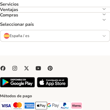
Servicios
Ventajas
Compras
Seleccionar país
España / es
Métodos de pago
Visa Payment Method
Mastercard Payment Method
American Express Payment Method
Apple Pay Payment Method
Google Pay Payment Method
PayPal Payment Method
Klarna Payment Method