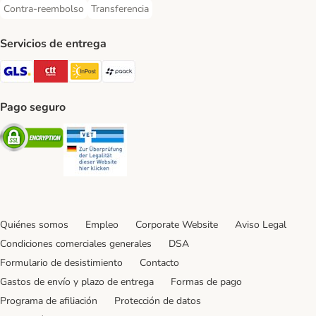
Contra-reembolso
Transferencia
Contra-reembolso Payment Method
Transferencia Payment Method
Servicios de entrega
GLS Shipping Method
CTTExpress Shipping Method
InPost Shipping Method
paack Shipping Method
Pago seguro
Security
Security
Quiénes somos
Empleo
Corporate Website
Aviso Legal
Condiciones comerciales generales
DSA
Formulario de desistimiento
Contacto
Gastos de envío y plazo de entrega
Formas de pago
Programa de afiliación
Protección de datos