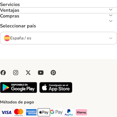
Servicios
Ventajas
Compras
Seleccionar país
España / es
Métodos de pago
Visa Payment Method
Mastercard Payment Method
American Express Payment Method
Apple Pay Payment Method
Google Pay Payment Method
PayPal Payment Method
Klarna Payment Method