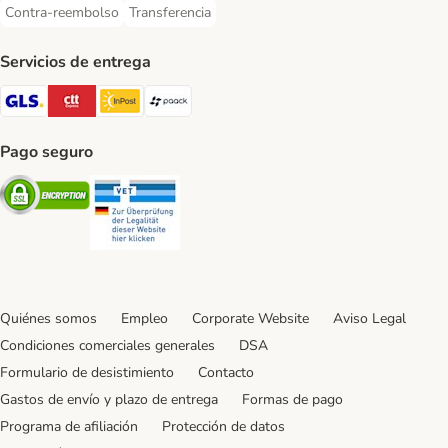
Contra-reembolso
Transferencia
Contra-reembolso Payment Method
Transferencia Payment Method
Servicios de entrega
GLS Shipping Method
CTTExpress Shipping Method
InPost Shipping Method
paack Shipping Method
Pago seguro
Security
Security
Quiénes somos
Empleo
Corporate Website
Aviso Legal
Condiciones comerciales generales
DSA
Formulario de desistimiento
Contacto
Gastos de envío y plazo de entrega
Formas de pago
Programa de afiliación
Protección de datos