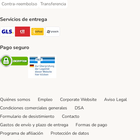
Contra-reembolso
Transferencia
Contra-reembolso Payment Method
Transferencia Payment Method
Servicios de entrega
GLS Shipping Method
CTTExpress Shipping Method
InPost Shipping Method
paack Shipping Method
Pago seguro
Security
Security
Quiénes somos
Empleo
Corporate Website
Aviso Legal
Condiciones comerciales generales
DSA
Formulario de desistimiento
Contacto
Gastos de envío y plazo de entrega
Formas de pago
Programa de afiliación
Protección de datos