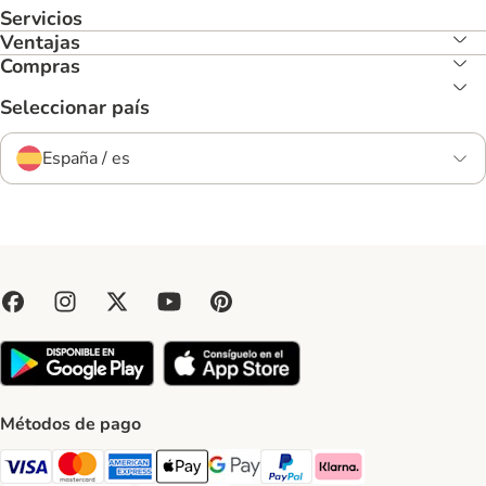
Servicios
Ventajas
Compras
Seleccionar país
España / es
Métodos de pago
Visa Payment Method
Mastercard Payment Method
American Express Payment Method
Apple Pay Payment Method
Google Pay Payment Method
PayPal Payment Method
Klarna Payment Method