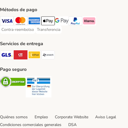
Métodos de pago
Visa Payment Method
Mastercard Payment Method
American Express Payment Method
Apple Pay Payment Method
Google Pay Payment Method
PayPal Payment Method
Klarna Payment Method
Contra-reembolso
Transferencia
Contra-reembolso Payment Method
Transferencia Payment Method
Servicios de entrega
GLS Shipping Method
CTTExpress Shipping Method
InPost Shipping Method
paack Shipping Method
Pago seguro
Security
Security
Quiénes somos
Empleo
Corporate Website
Aviso Legal
Condiciones comerciales generales
DSA