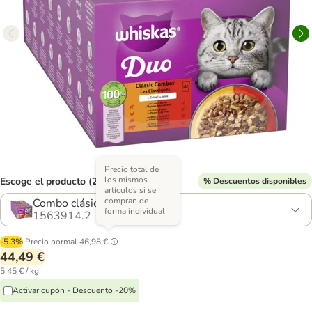
Precio total de
los mismos
Escoge el producto (2 opciones)
% Descuentos disponibles
artículos si se
compran de
Combo clásico en gelatina
forma individual
1563914.2
-5.3%
Precio normal
46,98 €
44,49 €
5,45 € / kg
Activar cupón - Descuento -20%