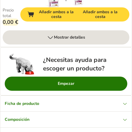
Precio
Añadir ambos a la
Añadir ambos a la
total
cesta
cesta
0,00 €
Mostrar detalles
¿Necesitas ayuda para
escoger un producto?
Empezar
Ficha de producto
Composición