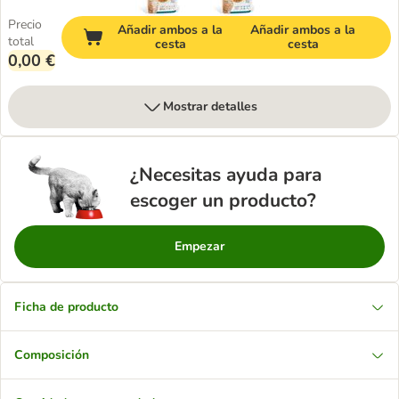
Precio
Añadir ambos a la
Añadir ambos a la
total
cesta
cesta
0,00 €
Mostrar detalles
¿Necesitas ayuda para
escoger un producto?
Empezar
Ficha de producto
Composición