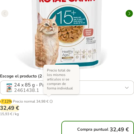
Precio total de
los mismos
Escoge el producto (2 opciones)
artículos si se
compran de
24 x 85 g - Pack ahorro
forma individual
2461438.1
-7.12%
Precio normal
34,98 €
32,49 €
15,93 € / kg
32,49 €
Compra puntual