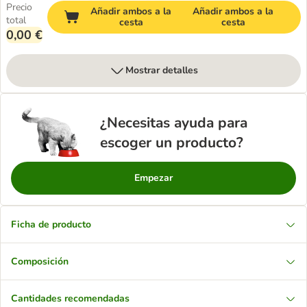
Precio
Añadir ambos a la
Añadir ambos a la
total
cesta
cesta
0,00 €
Mostrar detalles
¿Necesitas ayuda para
escoger un producto?
Empezar
Ficha de producto
Composición
Cantidades recomendadas