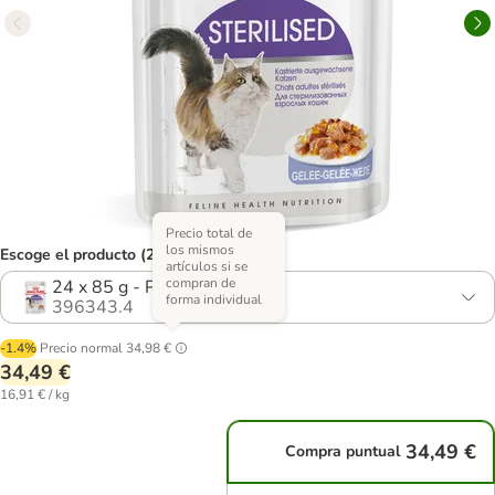
Precio total de
los mismos
Escoge el producto (2 opciones)
artículos si se
compran de
24 x 85 g - Pack Ahorro
forma individual
396343.4
-1.4%
Precio normal
34,98 €
34,49 €
16,91 € / kg
34,49 €
Compra puntual