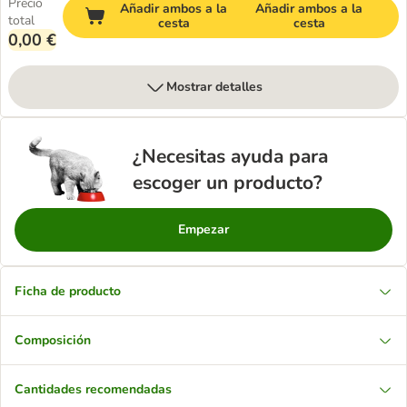
Precio
Añadir ambos a la
Añadir ambos a la
total
cesta
cesta
0,00 €
Mostrar detalles
¿Necesitas ayuda para
escoger un producto?
Empezar
Ficha de producto
Composición
Cantidades recomendadas