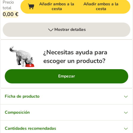
Precio
Añadir ambos a la
Añadir ambos a la
total
cesta
cesta
0,00 €
Mostrar detalles
¿Necesitas ayuda para
escoger un producto?
Empezar
Ficha de producto
Composición
Cantidades recomendadas