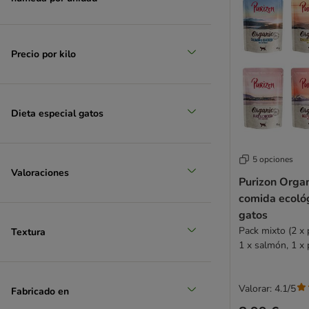
Hardys LOVE AFFAIR
Herrmanns
Hill's Prescription Diet
Precio por kilo
Hill's Science Plan
IAMS
James Wellbeloved
Josera
Dieta especial gatos
Kattovit
Kitekat
5 opciones
Kitty Kat
Valoraciones
Leonardo
Purizon Organ
LifeCat
comida ecoló
Lily's Kitchen
gatos
Pack mixto (2 x p
Lucky Lou
Textura
1 x salmón, 1 x 
MAC's
MAC's Vetcare
MERA
Valorar: 4.1/5
Fabricado en
Miamor