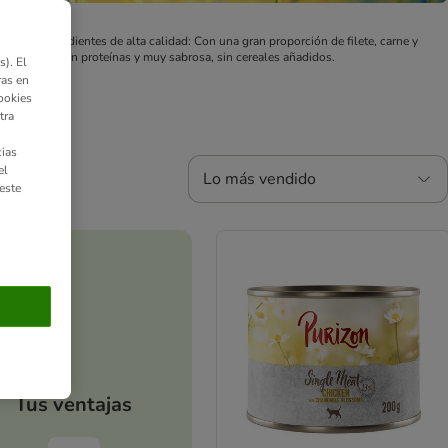
ama de ingredientes de alta calidad: Con una gran proporción de filete, carne y
na dieta rica en proteínas y muy sabrosa, sin cereales añadidos.
). El
ras en
ookies
tra
ias
el
Lo más vendido
este
Tus ventajas