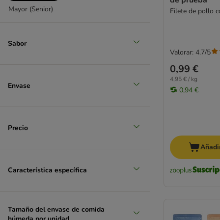
Crave
Mayor (Senior)
Filete de pollo 
Disugual
Dogs'n Tiger
Dolina Noteci
Sabor
Valorar: 4.7/5
Encore
Eukanuba
0,99 €
Felix
4,95 € / kg
Envase
Feringa
0,94 €
Fitmin
Forza 10
GimCat
Precio
Gourmet Especialidades
Añadir
Gourmet Gold
GranataPet
Característica específica
Grau
Green Petfood
Greenwoods
Tamaño del envase de comida
Happy Cat
húmeda por unidad