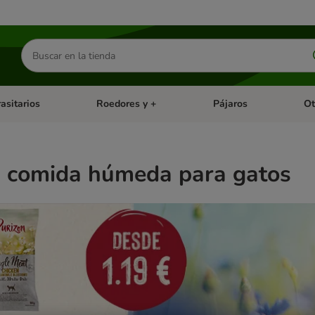
Buscar
productos
asitarios
Roedores y +
Pájaros
Ot
tegoria abierto: Dieta Vet.
Menú de categoria abierto: Antiparasitarios
Menú de categoria abierto
Menú 
n comida húmeda para gatos