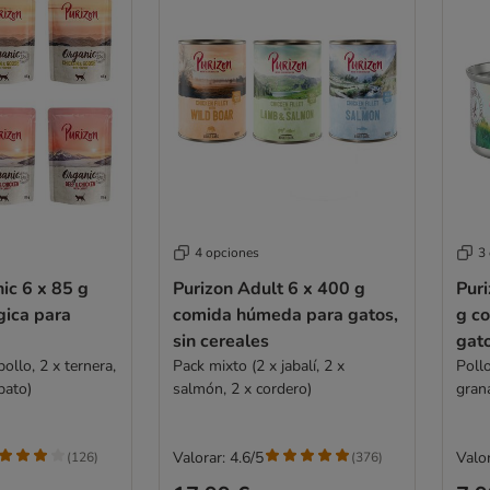
4 opciones
3
ic 6 x 85 g
Purizon Adult 6 x 400 g
Pur
gica para
comida húmeda para gatos,
g c
sin cereales
gat
ollo, 2 x ternera,
Pack mixto (2 x jabalí, 2 x
Poll
pato)
salmón, 2 x cordero)
gran
Valorar: 4.6/5
Valor
(
126
)
(
376
)