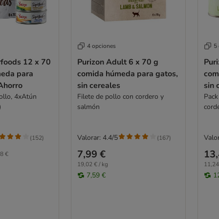
4 opciones
5
rfoods 12 x 70
Purizon Adult 6 x 70 g
Puri
eda para
comida húmeda para gatos,
com
Ahorro
sin cereales
sin 
ollo, 4xAtún
Filete de pollo con cordero y
Pack 
)
salmón
cord
salm
Valorar: 4.4/5
Valor
(
152
)
(
167
)
7,99 €
13,
8 €
19,02 € / kg
11,24
7,59 €
1