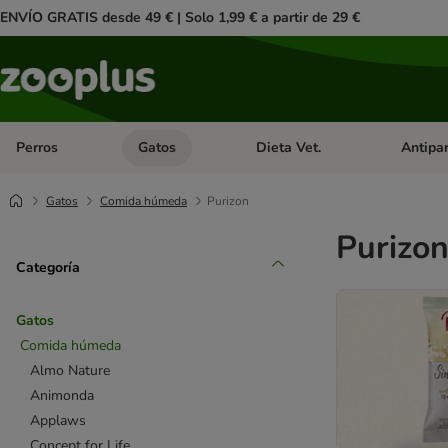
ENVÍO GRATIS desde 49 € | Solo 1,99 € a partir de 29 €
Perros
Gatos
Dieta Vet.
Antipar
Menú de categoria abierto: Perros
Menú de categoria abierto: Gatos
Menú de ca
Gatos
Comida húmeda
Purizon
Purizo
Categoría
Gatos
Comida húmeda
Almo Nature
Animonda
Applaws
Concept for Life