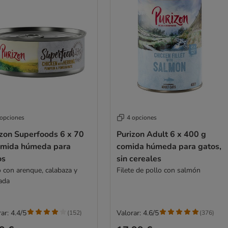
 opciones
4 opciones
izon Superfoods 6 x 70
Purizon Adult 6 x 400 g
omida húmeda para
comida húmeda para gatos,
os
sin cereales
o con arenque, calabaza y
Filete de pollo con salmón
ada
ar: 4.4/5
Valorar: 4.6/5
(
152
)
(
376
)