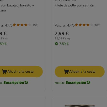
 con bacalao, boniato y
Filete de pollo con salmón
zana
ar: 4.4/5
Valorar: 4.4/5
(
152
)
(
167
)
9 €
7,99 €
 € / kg
19,02 € / kg
,59 €
7,59 €
Añadir a la cesta
Añadir a la cesta