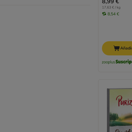
8,99 €
MjAMjAM
17,63 € / kg
JosiCat
8,54 €
Natural Code
Natural Trainer
Nature's Variety
Nutrivet
Pan Mięsko
Añadir
Pawsome
Oasy
Perfect Fit
Porta 21
PrimaCat
Pure Nature
PURINA ONE
PURINA PRO PLAN
PURINA PRO PLAN Veterinary Diets
Purizon
Rosie's Farm