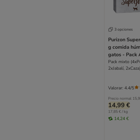
Royal Canin
Royal Canin Veterinary
Sanabelle
Schesir
3 opciones
Schesir Veterinary Solutions
Purizon Supe
Schmusy
g comida húm
Sheba
gatos - Pack 
Smilla
Pack mixto (4xP
Smilla Veterinary Diet
2xJabalí, 2xCaza
Smølke
Specific Veterinary Diet
Valorar: 4.4/5
Super Benek
STRAYZ
Precio normal
15,9
14,99 €
Taste of the Wild
17,85 € / kg
Terra Felis
14,24 €
Thrive
Ultima
Venandi Animal