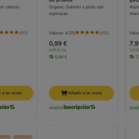
con salmón
Organic: Salmón y pollo con
Atún
espinacas
man
Valorar: 4.7/5
Valor
(
992
)
(
992
)
0,99 €
7,9
4,95 € / kg
19,02
0,94 €
7
 a la cesta
Añadir a la cesta