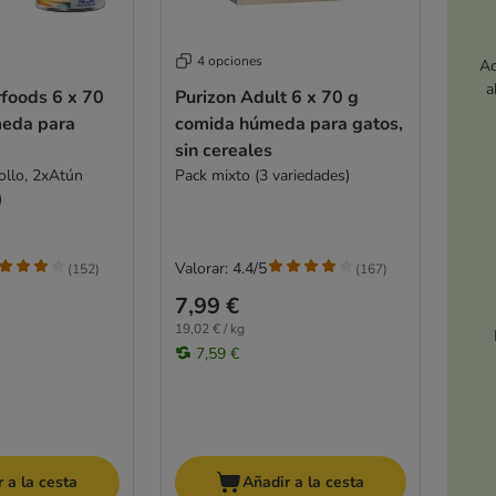
4 opciones
Ac
a
foods 6 x 70
Purizon Adult 6 x 70 g
eda para
comida húmeda para gatos,
sin cereales
ollo, 2xAtún
Pack mixto (3 variedades)
)
Valorar: 4.4/5
(
152
)
(
167
)
7,99 €
19,02 € / kg
7,59 €
 a la cesta
Añadir a la cesta