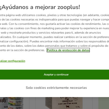
¡Ayúdanos a mejorar zooplus!
Purizon: ¡La naturaleza es nuestra inspiración!
Purizon ofrece una amplia g
otros ingredientes de origen animal, así como fruta y verdura, tu gato recibe u
stra página web utilizamos cookies, píxeles y otras tecnologías (en adelante, cookies
 de las cookies necesarias es indispensable para que puedas navegar y hacer comp
a web. Con tu consentimiento, nos gustaría activar las cookies de rendimiento, las c
nales y las cookies con fines de marketing para poder mejorar tu experiencia en nues
 web y mostrarte productos y servicios relevantes para ti, además de anuncios
alizados. En cualquier momento, puedes realizar cambios en la sección de preferenc
nalizar configuración). Puedes encontrar más información sobre los responsables d
ultados
iento de los datos, sobre los datos personales que tratamos y sobre el propósito de 
iento en la sección de preferencias.
Política de protección de datos
ve been changed
alizar configuración
Aceptar y continuar
Solo cookies estrictamente necesarias