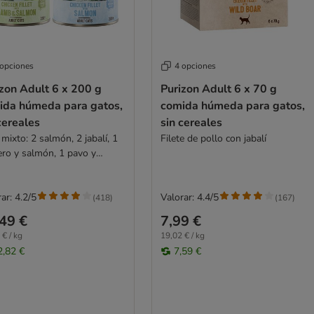
 opciones
4 opciones
zon Adult 6 x 200 g
Purizon Adult 6 x 70 g
ida húmeda para gatos,
comida húmeda para gatos,
cereales
sin cereales
mixto: 2 salmón, 2 jabalí, 1
Filete de pollo con jabalí
ero y salmón, 1 pavo y
ón
ar: 4.2/5
Valorar: 4.4/5
(
418
)
(
167
)
49 €
7,99 €
 € / kg
19,02 € / kg
2,82 €
7,59 €