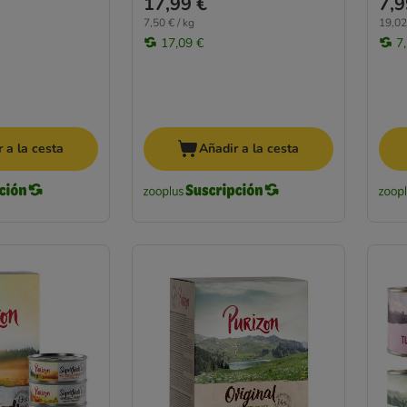
17,99 €
7,9
7,50 € / kg
19,02
17,09 €
7
 a la cesta
Añadir a la cesta