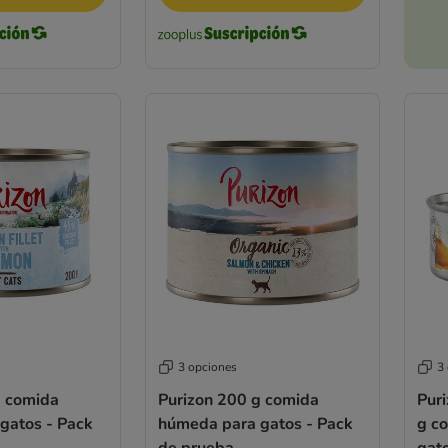
3 opciones
3
g comida
Purizon 200 g comida
Pur
gatos - Pack
húmeda para gatos - Pack
g c
de prueba
gat