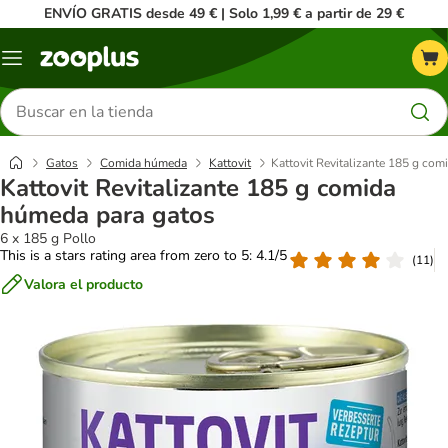
ENVÍO GRATIS desde 49 € | Solo 1,99 € a partir de 29 €
Menú
Buscar
productos
Gatos
Comida húmeda
Kattovit
Kattovit Revitalizante 185 g co
Kattovit Revitalizante 185 g comida
húmeda para gatos
6 x 185 g Pollo
This is a stars rating area from zero to 5: 4.1/5
(
11
)
Valora el producto