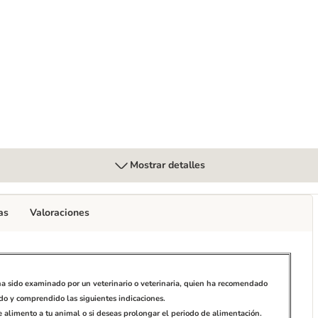
llo Urinary Care pienso para gatos
Mostrar detalles
as
Valoraciones
ha sido examinado por un veterinario o veterinaria, quien ha recomendado
ído y comprendido las siguientes indicaciones.
ste alimento a tu animal o si deseas prolongar el periodo de alimentación.