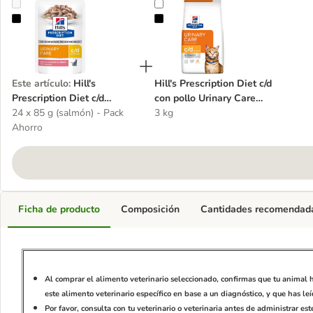
Hill's Prescription Diet c/d Multicare Urinary Care
Hill's Prescription Diet c/d con po
Este artículo
:
Hill's
Hill's Prescription Diet c/d
Prescription Diet c/d
con pollo Urinary Care
Multicare Urinary Care
24 x 85 g (salmón) - Pack
pienso para gatos
3 kg
Ahorro
Ficha de producto
Composición
Cantidades recomendad
Al comprar el alimento veterinario seleccionado, confirmas que tu animal 
este alimento veterinario específico en base a un diagnóstico, y que has le
Por favor, consulta con tu veterinario o veterinaria antes de administrar e