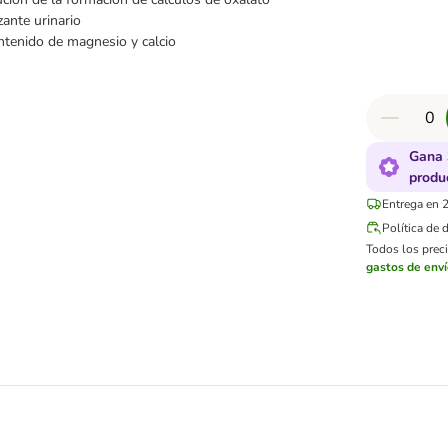
zante urinario
ntenido de magnesio y calcio
Gana 
produ
Entrega en 2
Política de 
Todos los preci
gastos de env