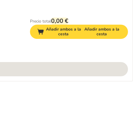
0,00 €
Precio total
Añadir ambos a la
Añadir ambos a la
cesta
cesta