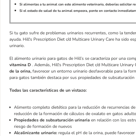
Si alimentas a tu animal con este alimento veterinario, deberías solicitar r
Si el estado de salud de tu animal empeora, ponte en contacto inmediatame
Si tu gato sufre de problemas urinarios recurrentes, como la tenden
ayuda. Hill's Prescription Diet c/d Multicare Urinary Care ha sido e
urinario.
El alimento urinario para gatos de Hill’s se caracteriza por una com
vitamina D
. Además, Hill's Prescription Diet c/d Multicare Urinary
de la orina,
favorecer un entorno urinario desfavorable para la form
para gatos también destaca por sus propiedades de subsaturación u
Todas las características de un vistazo:
Alimento completo dietético para la reducción de recurrencias de 
reducción de la formación de cálculos de oxalato en gatos adult
Propiedades de subsaturación urinaria
en relación con los estr
riesgo de formación de nuevos
Alcalinizante urinario:
regula el pH de la orina, puede favorecer