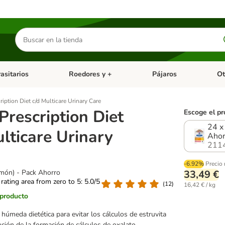
Buscar
productos
asitarios
Roedores y +
Pájaros
Ot
tegoria abierto: Dieta Vet.
Menú de categoria abierto: Antiparasitarios
Menú de categoria abierto
Menú 
cription Diet c/d Multicare Urinary Care
 Prescription Diet
Escoge el pr
24 x
ulticare Urinary
Ahor
211
-6.92%
Precio
lmón) - Pack Ahorro
33,49 €
 rating area from zero to 5: 5.0/5
(
12
)
16,42 € / kg
 producto
húmeda dietética para evitar los cálculos de estruvita
ción de la formación de cálculos de oxalato