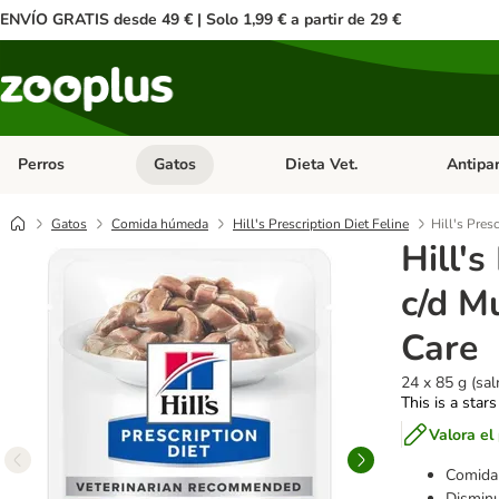
ENVÍO GRATIS desde 49 € | Solo 1,99 € a partir de 29 €
Perros
Gatos
Dieta Vet.
Antipar
Menú de categoria abierto: Perros
Menú de categoria abierto: Gatos
Menú de ca
Gatos
Comida húmeda
Hill's Prescription Diet Feline
Hill's Pres
Hill's
c/d M
Care
24 x 85 g (sa
This is a stars
Valora el
Comida 
Disminu