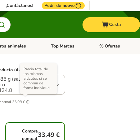
¡Contáctanos!
Pedir de nuevo
Cesta
ros animales
Top Marcas
% Ofertas
: Roedores y +
de categoria abierto: Pájaros
Menú de categoria abierto: Otros animales
Menú de categoria abie
Precio total de
oducto (4 opciones)
los mismos
 85 g (salmón) - Pack
artículos si se
compran de
ro
forma individual
424.8
 normal
35,98 €
Compra
33,49 €
puntual