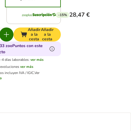
28,47 €
-15%
Añadir
Añadir
a la
a la
cesta
cesta
33 zooPuntos con este
cto
-4 días laborables:
ver más
devoluciones
ver más
os incluyen IVA / IGIC.
Ver
ío