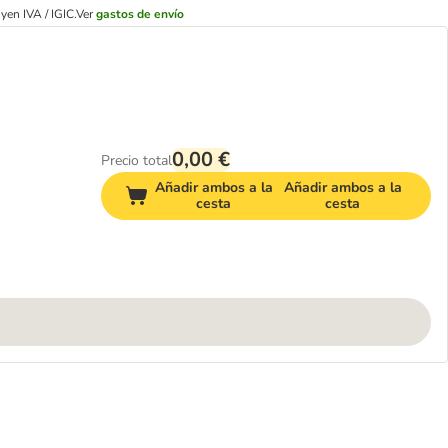
yen IVA / IGIC.
Ver
gastos de envío
0,00 €
Precio total
Añadir ambos a la
Añadir ambos a la
cesta
cesta