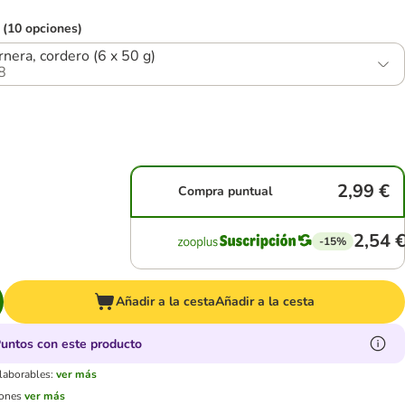
 (10 opciones)
rnera, cordero (6 x 50 g)
8
2,99 €
Compra puntual
2,54 
-15%
Añadir a la cesta
Añadir a la cesta
untos con este producto
 laborables:
ver más
iones
ver más