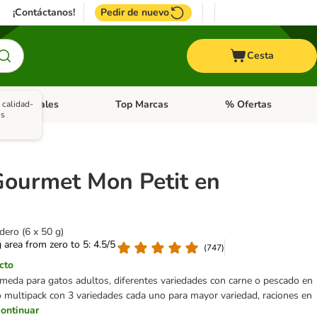
¡Contáctanos!
Pedir de nuevo
Cesta
ros animales
Top Marcas
% Ofertas
 calidad-
: Roedores y +
de categoria abierto: Pájaros
Menú de categoria abierto: Otros animales
Menú de categoria abie
os
Gourmet Mon Petit en
dero (6 x 50 g)
g area from zero to 5: 4.5/5
(
747
)
cto
meda para gatos adultos, diferentes variedades con carne o pescado en
co multipack con 3 variedades cada uno para mayor variedad, raciones en
ontinuar