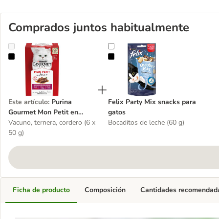
Comprados juntos habitualmente
Purina Gourmet Mon Petit en sobres
Felix Party Mix snacks para gatos
Este artículo
:
Purina
Felix Party Mix snacks para
Gourmet Mon Petit en
gatos
sobres
Vacuno, ternera, cordero (6 x
Bocaditos de leche (60 g)
50 g)
Ficha de producto
Composición
Cantidades recomendad