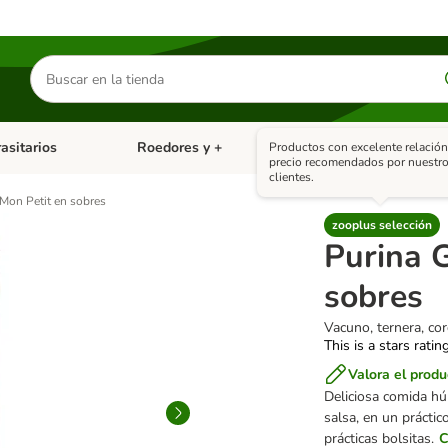
Buscar
productos
asitarios
Roedores y +
Pájaros
Ot
Productos con excelente relación
tegoria abierto: Dieta Vet.
Menú de categoria abierto: Antiparasitarios
Menú de categoria abierto
Menú 
precio recomendados por nuestr
clientes.
Mon Petit en sobres
zooplus selección
Purina 
sobres
Vacuno, ternera, cor
This is a stars ratin
Valora el produ
Deliciosa comida hú
salsa, en un prácti
prácticas bolsitas.
C