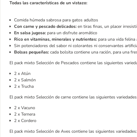
Todas las características de un vistazo:
Comida húmeda sabrosa para gatos adultos
Con carne y pescado delicados:
en tiras finas, un placer irresist
En salsa jugosa:
para un disfrute aromático
Rico en vitaminas, minerales y nutrientes:
para una vida felina 
Sin potenciadores del sabor ni colorantes ni conservantes artifici
Bolsas pequeñas:
cada bolsita contiene una ración, para una fr
El pack mixto Selección de Pescados contiene las siguientes varied
2 x Atún
2 x Salmón
2 x Trucha
El pack mixto Selección de carne contiene las siguientes variedades
2 x Vacuno
2 x Ternera
2 x Cordero
El pack mixto Selección de Aves contiene las siguientes variedades: