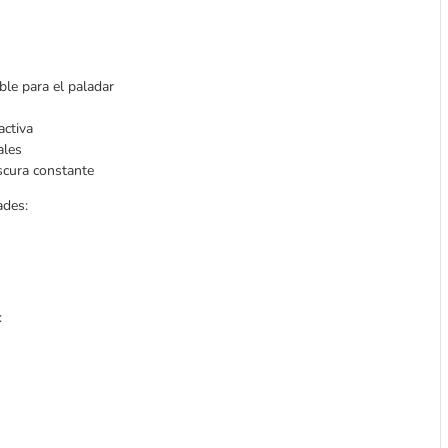
ible para el paladar
activa
ales
escura constante
ades:
: