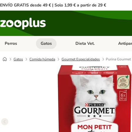
ENVÍO GRATIS desde 49 € | Solo 1,99 € a partir de 29 €
Perros
Gatos
Dieta Vet.
Antipar
Menú de categoria abierto: Perros
Menú de categoria abierto: Gatos
Menú de ca
Gatos
Comida húmeda
Gourmet Especialidades
Purina Gourmet 