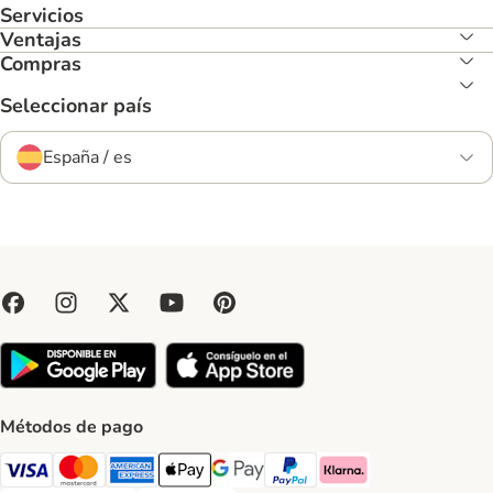
Servicios
Ventajas
Compras
Seleccionar país
España / es
Métodos de pago
Visa Payment Method
Mastercard Payment Method
American Express Payment Method
Apple Pay Payment Method
Google Pay Payment Method
PayPal Payment Method
Klarna Payment Method