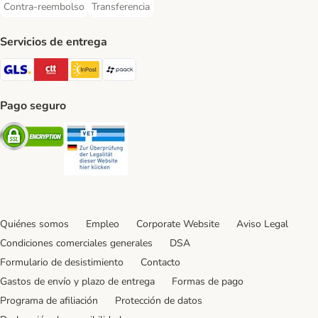
Contra-reembolso
Transferencia
Contra-reembolso Payment Method
Transferencia Payment Method
Servicios de entrega
GLS Shipping Method
CTTExpress Shipping Method
InPost Shipping Method
paack Shipping Method
Pago seguro
Security
Security
Quiénes somos
Empleo
Corporate Website
Aviso Legal
Condiciones comerciales generales
DSA
Formulario de desistimiento
Contacto
Gastos de envío y plazo de entrega
Formas de pago
Programa de afiliación
Protección de datos