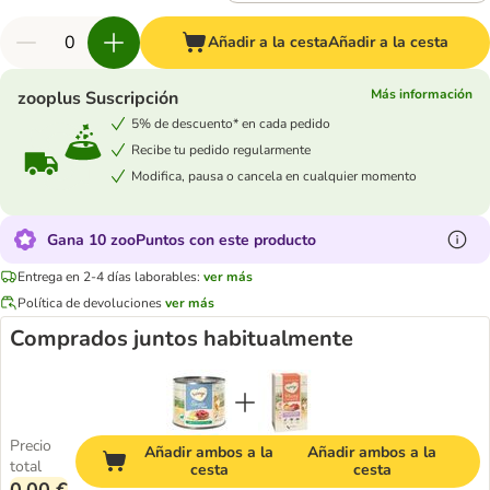
Añadir a la cesta
Añadir a la cesta
Más información
zooplus Suscripción
5% de descuento* en cada pedido
Recibe tu pedido regularmente
Modifica, pausa o cancela en cualquier momento
Gana 10 zooPuntos con este producto
Entrega en 2-4 días laborables:
ver más
Política de devoluciones
ver más
Comprados juntos habitualmente
Precio
Añadir ambos a la
Añadir ambos a la
total
cesta
cesta