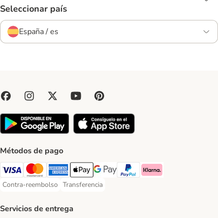
Seleccionar país
España / es
Métodos de pago
Visa Payment Method
Mastercard Payment Method
American Express Payment Method
Apple Pay Payment Method
Google Pay Payment Method
PayPal Payment Method
Klarna Payment Method
Contra-reembolso
Transferencia
Contra-reembolso Payment Method
Transferencia Payment Method
Servicios de entrega