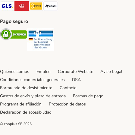
GLS Shipping Method
CTTExpress Shipping Method
InPost Shipping Method
paack Shipping Method
Pago seguro
Security
Security
Quiénes somos
Empleo
Corporate Website
Aviso Legal
Condiciones comerciales generales
DSA
Formulario de desistimiento
Contacto
Gastos de envío y plazo de entrega
Formas de pago
Programa de afiliación
Protección de datos
Declaración de accesibilidad
© zooplus SE
2026