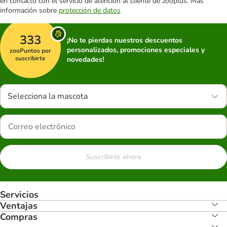
en contacto con el servicio de atención al cliente de zooplus. Más
información sobre
protección de datos
333
¡No te pierdas nuestros descuentos
personalizados, promociones especiales y
zooPuntos por
suscribirte
novedades!
Selecciona la mascota
Suscríbete ahora
Servicios
Ventajas
Compras