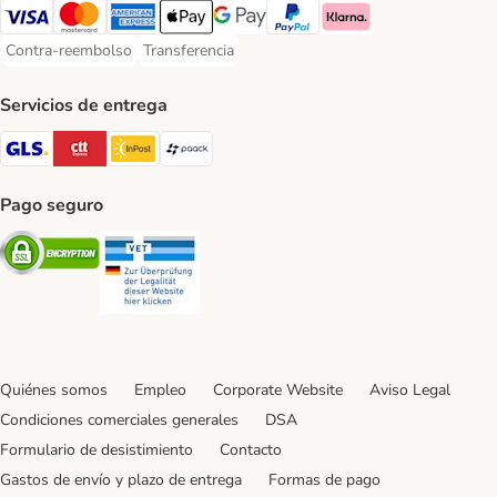
Visa Payment Method
Mastercard Payment Method
American Express Payment Method
Apple Pay Payment Method
Google Pay Payment Method
PayPal Payment Method
Klarna Payment Method
Contra-reembolso
Transferencia
Contra-reembolso Payment Method
Transferencia Payment Method
Servicios de entrega
GLS Shipping Method
CTTExpress Shipping Method
InPost Shipping Method
paack Shipping Method
Pago seguro
Security
Security
Quiénes somos
Empleo
Corporate Website
Aviso Legal
Condiciones comerciales generales
DSA
Formulario de desistimiento
Contacto
Gastos de envío y plazo de entrega
Formas de pago