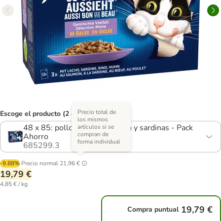
Precio total de
Escoge el producto (2 opciones)
los mismos
48 x 85: pollo, vacuno, salmón y sardinas - Pack
artículos si se
compran de
Ahorro
forma individual
685299.3
-9.88%
Precio normal
21,96 €
19,79 €
4,85 € / kg
19,79 €
Compra puntual