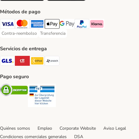
Métodos de pago
Visa Payment Method
Mastercard Payment Method
American Express Payment Method
Apple Pay Payment Method
Google Pay Payment Method
PayPal Payment Method
Klarna Payment Method
Contra-reembolso
Transferencia
Contra-reembolso Payment Method
Transferencia Payment Method
Servicios de entrega
GLS Shipping Method
CTTExpress Shipping Method
InPost Shipping Method
paack Shipping Method
Pago seguro
Security
Security
Quiénes somos
Empleo
Corporate Website
Aviso Legal
Condiciones comerciales generales
DSA