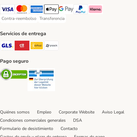
Visa Payment Method
Mastercard Payment Method
American Express Payment Method
Apple Pay Payment Method
Google Pay Payment Method
PayPal Payment Method
Klarna Payment Method
Contra-reembolso
Transferencia
Contra-reembolso Payment Method
Transferencia Payment Method
Servicios de entrega
GLS Shipping Method
CTTExpress Shipping Method
InPost Shipping Method
paack Shipping Method
Pago seguro
Security
Security
Quiénes somos
Empleo
Corporate Website
Aviso Legal
Condiciones comerciales generales
DSA
Formulario de desistimiento
Contacto
Gastos de envío y plazo de entrega
Formas de pago