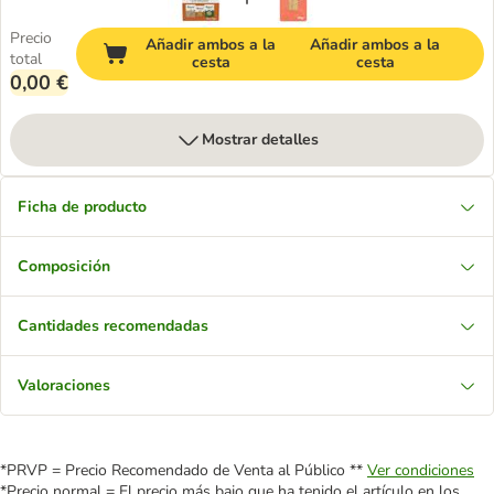
Precio
Añadir ambos a la
Añadir ambos a la
total
cesta
cesta
0,00 €
Mostrar detalles
Ficha de producto
Composición
Cantidades recomendadas
Valoraciones
*PRVP = Precio Recomendado de Venta al Público **
Ver condiciones
*Precio normal = El precio más bajo que ha tenido el artículo en los