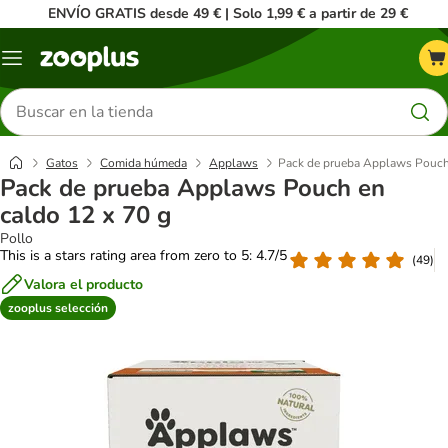
ENVÍO GRATIS desde 49 € | Solo 1,99 € a partir de 29 €
Menú
Buscar
productos
Gatos
Comida húmeda
Applaws
Pack de prueba Applaws Pouch 
Pack de prueba Applaws Pouch en
caldo 12 x 70 g
Pollo
This is a stars rating area from zero to 5: 4.7/5
(
49
)
Valora el producto
zooplus selección