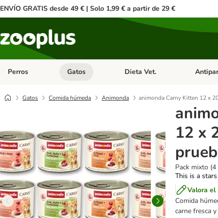
ENVÍO GRATIS desde 49 € | Solo 1,99 € a partir de 29 €
Perros
Gatos
Dieta Vet.
Antipar
Menú de categoria abierto: Perros
Menú de categoria abierto: Gatos
Menú de ca
Gatos
Comida húmeda
Animonda
animonda Carny Kitten 12 x 20
animo
12 x 
prueb
Pack mixto (4
This is a stars
Valora el
Comida húmed
carne fresca y