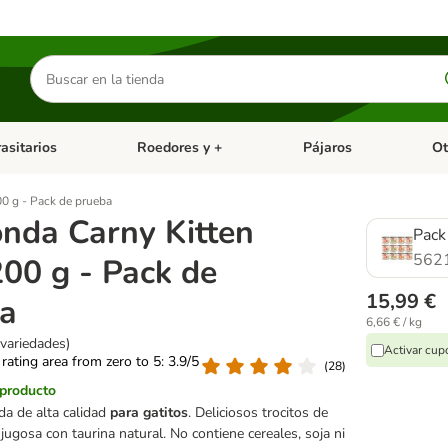
Buscar
productos
asitarios
Roedores y +
Pájaros
Ot
tegoria abierto: Dieta Vet.
Menú de categoria abierto: Antiparasitarios
Menú de categoria abierto
Menú 
0 g - Pack de prueba
nda Carny Kitten
Pack
562
200 g - Pack de
15,99 €
a
6,66 € / kg
 variedades)
Activar cu
 rating area from zero to 5: 3.9/5
(
28
)
 producto
a de alta calidad
para gatitos
. Deliciosos trocitos de
 jugosa con taurina natural. No contiene cereales, soja ni