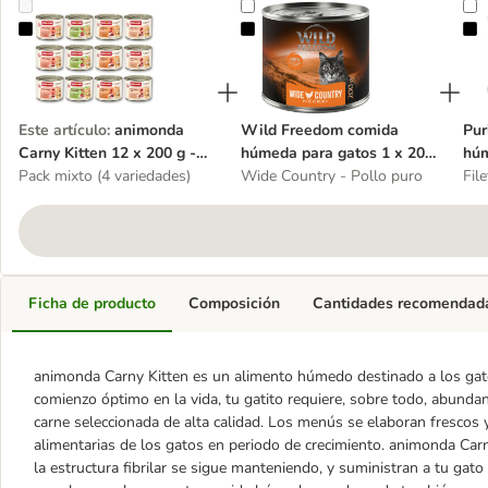
animonda Carny Kitten 12 x 200 g - Pack de prueba
Wild Freedom comida húmeda para 
P
Este artículo
:
animonda
Wild Freedom comida
Pur
Carny Kitten 12 x 200 g -
húmeda para gatos 1 x 200
húm
Pack de prueba
Pack mixto (4 variedades)
g - lata única
Wide Country - Pollo puro
de 
Fil
Ficha de producto
Composición
Cantidades recomendad
animonda Carny Kitten es un alimento húmedo destinado a los gato
comienzo óptimo en la vida, tu gatito requiere, sobre todo, abundant
carne seleccionada de alta calidad. Los menús se elaboran frescos
alimentarias de los gatos en periodo de crecimiento. animonda Carn
la estructura fibrilar se sigue manteniendo, y suministran a tu gato