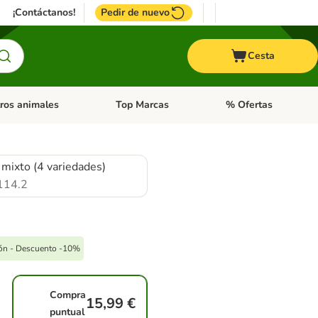
¡Contáctanos!
Pedir de nuevo
Cesta
ros animales
Top Marcas
% Ofertas
: Roedores y +
de categoria abierto: Pájaros
Menú de categoria abierto: Otros animales
Menú de categoria abie
 mixto (4 variedades)
114.2
pón - Descuento -10%
Compra
15,99 €
puntual