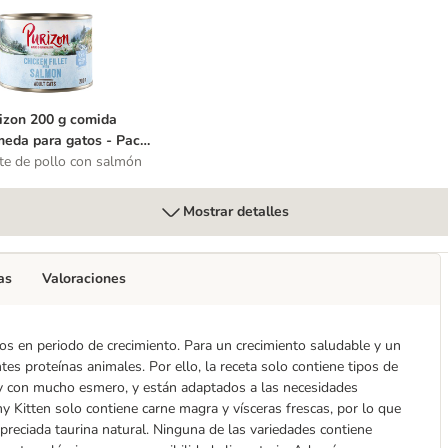
gatos 1 x 200 g - lata única
urizon 200 g comida húmeda para gatos - Pack de prueba
izon 200 g comida
eda para gatos - Pack
prueba
ete de pollo con salmón
Mostrar detalles
as
Valoraciones
s en periodo de crecimiento. Para un crecimiento saludable y un
es proteínas animales. Por ello, la receta solo contiene tipos de
 y con mucho esmero, y están adaptados a las necesidades
y Kitten solo contiene carne magra y vísceras frescas, por lo que
 preciada taurina natural. Ninguna de las variedades contiene