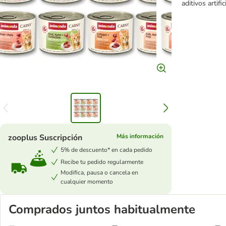
aditivos artific
zooplus Suscripción
Más información
5% de descuento* en cada pedido
Recibe tu pedido regularmente
Modifica, pausa o cancela en
cualquier momento
Comprados juntos habitualmente