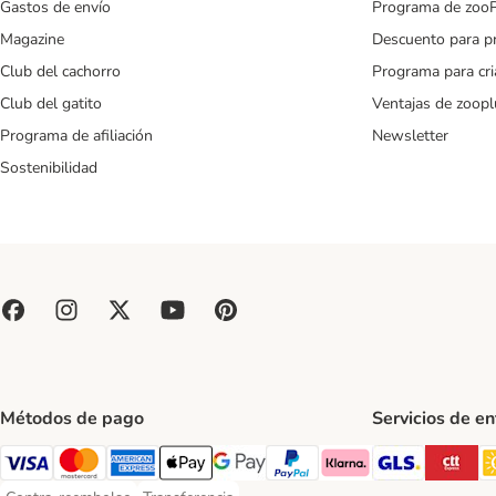
Gastos de envío
Programa de zoo
Magazine
Descuento para p
Club del cachorro
Programa para cr
Club del gatito
Ventajas de zoopl
Programa de afiliación
Newsletter
Sostenibilidad
Métodos de pago
Servicios de e
GLS Ship
CT
Visa Payment Method
Mastercard Payment Method
American Express Payment Method
Apple Pay Payment Method
Google Pay Payment Method
PayPal Payment Method
Klarna Payment Method