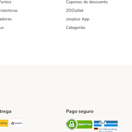
Puntos
Cupones de descuento
rotectoras
ZOOutlet
iadores
zooplus App
us
Categorías
ntrega
Pago seguro
ping Method
TExpress Shipping Method
InPost Shipping Method
paack Shipping Method
Security
Securit