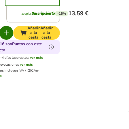
13,59 €
-15%
Añadir
Añadir
a la
a la
cesta
cesta
16 zooPuntos con este
cto
-4 días laborables:
ver más
devoluciones
ver más
os incluyen IVA / IGIC.
Ver
ío