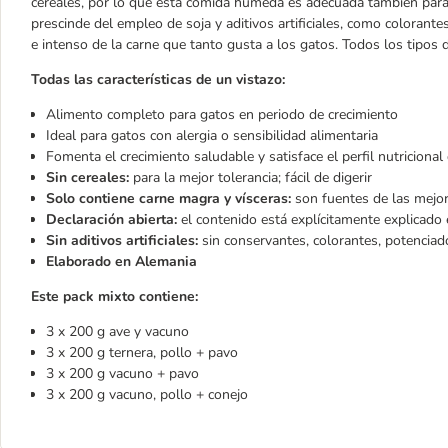
cereales, por lo que esta comida húmeda es adecuada también para 
prescinde del empleo de soja y aditivos artificiales, como colorant
e intenso de la carne que tanto gusta a los gatos. Todos los tipos
Todas las características de un vistazo:
Alimento completo para gatos en periodo de crecimiento
Ideal para gatos con alergia o sensibilidad alimentaria
Fomenta el crecimiento saludable y satisface el perfil nutricional 
Sin cereales:
para la mejor tolerancia; fácil de digerir
Solo contiene carne magra y vísceras:
son fuentes de las mejor
Declaración abierta:
el contenido está explícitamente explicado
Sin aditivos artificiales:
sin conservantes, colorantes, potenciado
Elaborado en Alemania
Este pack mixto contiene:
3 x 200 g ave y vacuno
3 x 200 g ternera, pollo + pavo
3 x 200 g vacuno + pavo
3 x 200 g vacuno, pollo + conejo