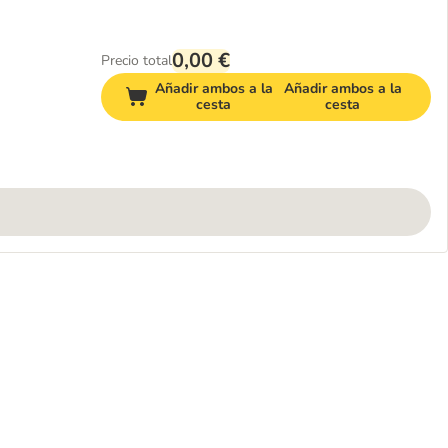
0,00 €
Precio total
Añadir ambos a la
Añadir ambos a la
cesta
cesta